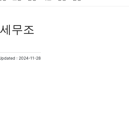
원예
금융
게임
스포츠
사진
 세무조
제
마케팅
부동산
외국어
교육
교통
Updated :
2024-11-28