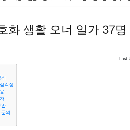
반려동물
패션
미용
증권
인테리어
요리
상품리뷰
호화 생활 오너 일가 37명
컴퓨터
기술
종교
사회
정치
건강
의료
의학
경
Last 
행위
 심각성
악용
절차
방안
 문의