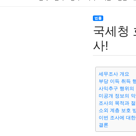
주식
암호화폐
블록체인
결혼
육아
법률
국세청 
대출
자동차
취미
여행
맛집
IT
사!
생활
기타
세무조사 개요
부당 이득 취득 
사익추구 행위의
미공개 정보의 
조사의 목적과 
소외 계층 보호 
이번 조사에 대한
결론