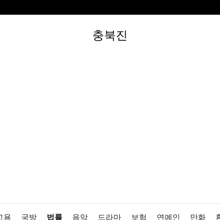
충북진
고용
국방
법률
음악
드라마
보험
연예인
만화