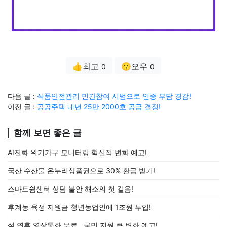
👍최고
😗오우
0
0
다음 글 :
식품안전관리 민간참여 시범으로 인증 부담 경감!
이전 글 :
공공주택 내년 25만 2000호 공급 결정!
함께 보면 좋은 글
AI전화 위기가구 모니터링 혁신적 변화 예고!
국산 수산물 온누리상품권으로 30% 환급 받기!
스마트쉼센터 상담 불안 해소의 첫 걸음!
후계농 육성 지원금 청년농업인에 1조원 투입!
설 연휴 영상통화 무료…국민 지원 큰 변화 예고!