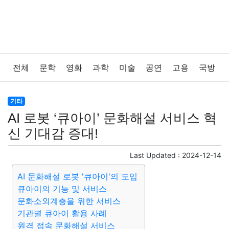
전체
문학
영화
과학
미술
공연
고용
국방
법률
음악
드라마
보험
연예인
만화
환경
기타
AI 로봇 ‘큐아이’ 문화해설 서비스 혁
보건
질병
가요
방송
일상
주식
암호화폐
신 기대감 증대!
블록체인
결혼
육아
반려동물
패션
미용
Last Updated :
2024-12-14
AI 문화해설 로봇 '큐아이'의 도입
증권
인테리어
요리
상품리뷰
원예
금융
큐아이의 기능 및 서비스
문화소외계층을 위한 서비스
게임
스포츠
사진
대출
자동차
취미
여행
기관별 큐아이 활용 사례
원격 접속 문화해설 서비스