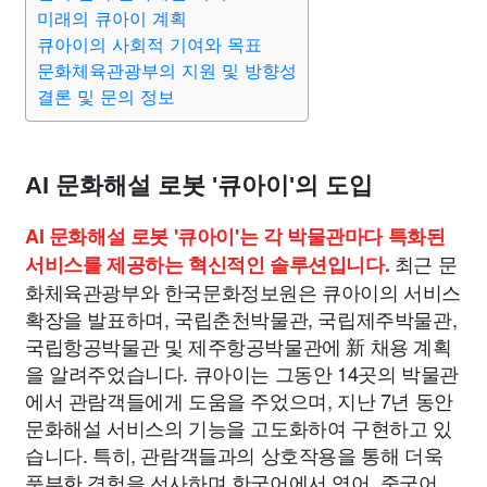
맛집
IT
컴퓨터
기술
종교
사회
정치
건강
미래의 큐아이 계획
큐아이의 사회적 기여와 목표
문화체육관광부의 지원 및 방향성
의료
의학
경제
마케팅
부동산
외국어
교육
결론 및 문의 정보
교통
생활
기타
AI 문화해설 로봇 '큐아이'의 도입
AI 문화해설 로봇 '큐아이'는 각 박물관마다 특화된
최근 문
서비스를 제공하는 혁신적인 솔루션입니다.
화체육관광부와 한국문화정보원은 큐아이의 서비스
확장을 발표하며, 국립춘천박물관, 국립제주박물관,
국립항공박물관 및 제주항공박물관에 新 채용 계획
을 알려주었습니다. 큐아이는 그동안 14곳의 박물관
에서 관람객들에게 도움을 주었으며, 지난 7년 동안
문화해설 서비스의 기능을 고도화하여 구현하고 있
습니다. 특히, 관람객들과의 상호작용을 통해 더욱
풍부한 경험을 선사하며 한국어에서 영어, 중국어,