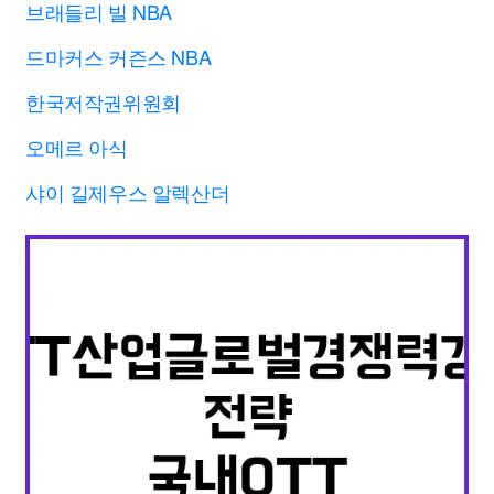
브래들리 빌 NBA
드마커스 커즌스 NBA
한국저작권위원회
오메르 아식
샤이 길제우스 알렉산더