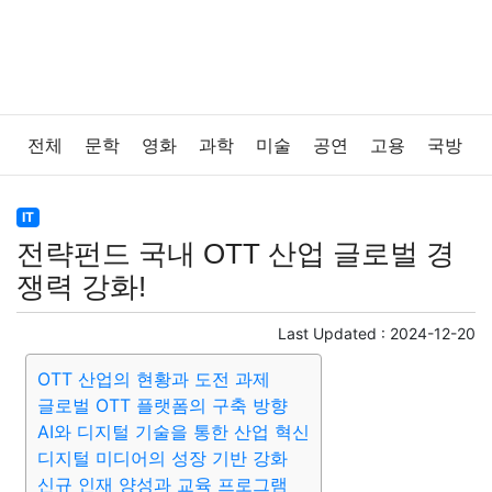
전체
문학
영화
과학
미술
공연
고용
국방
법률
음악
드라마
보험
연예인
만화
환경
IT
전략펀드 국내 OTT 산업 글로벌 경
보건
질병
가요
방송
일상
주식
암호화폐
쟁력 강화!
블록체인
결혼
육아
반려동물
패션
미용
Last Updated :
2024-12-20
OTT 산업의 현황과 도전 과제
증권
인테리어
요리
상품리뷰
원예
금융
글로벌 OTT 플랫폼의 구축 방향
AI와 디지털 기술을 통한 산업 혁신
게임
스포츠
사진
대출
자동차
취미
여행
디지털 미디어의 성장 기반 강화
신규 인재 양성과 교육 프로그램