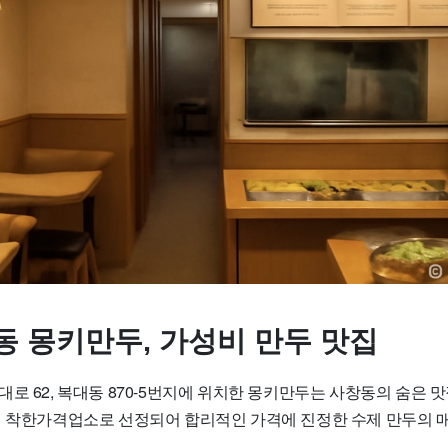
동 몽키만두, 가성비 만두 맛집
로 62, 복대동 870-5번지에 위치한
몽키만두
는 사창동의 숨은 
 착한가격업소
로 선정되어 합리적인 가격에 진정한 수제 만두의 매