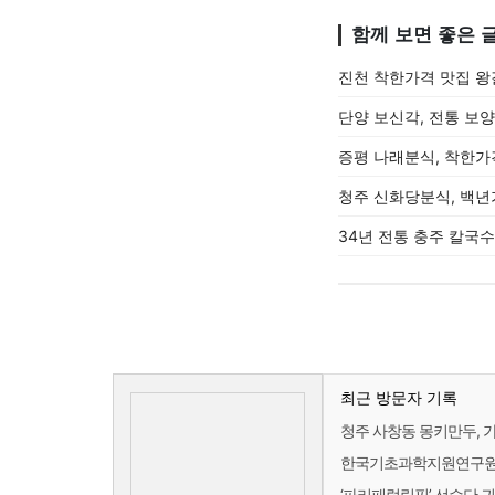
함께 보면 좋은 
진천 착한가격 맛집 
단양 보신각, 전통 보
증평 나래분식, 착한가
청주 신화당분식, 백년
34년 전통 충주 칼국수
최근 방문자 기록
청주 사창동 몽키만두, 
한국기초과학지원연구원 
‘파리패럴림픽’ 선수단 