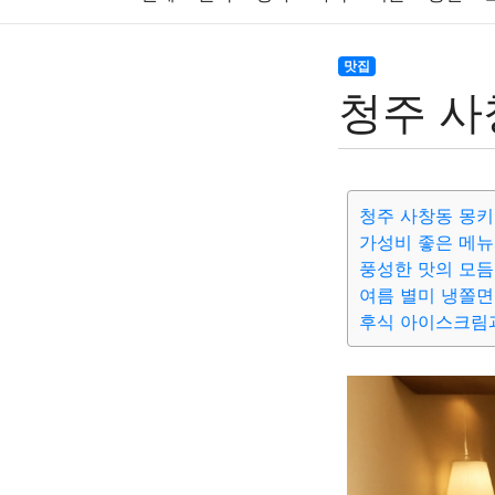
주식
암호화폐
블록체인
결혼
육아
맛집
청주 사
대출
자동차
취미
여행
맛집
IT
생활
기타
청주 사창동 몽키
가성비 좋은 메뉴
풍성한 맛의 모
여름 별미 냉쫄면
후식 아이스크림