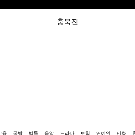
충북진
고용
국방
법률
음악
드라마
보험
연예인
만화