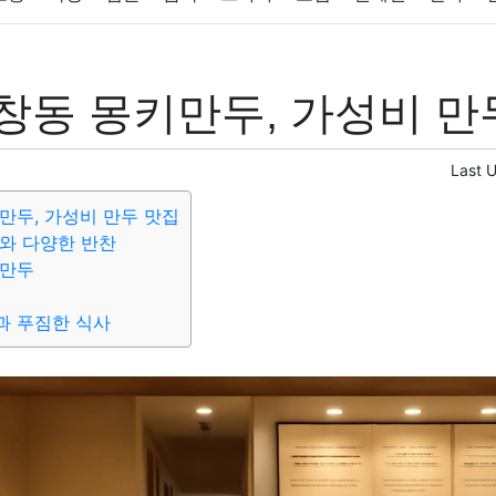
반려동물
패션
미용
증권
인테리어
요리
상품리뷰
창동 몽키만두, 가성비 만
컴퓨터
기술
종교
사회
정치
건강
의료
의학
경
Last 
만두, 가성비 만두 맛집
와 다양한 반찬
듬만두
과 푸짐한 식사