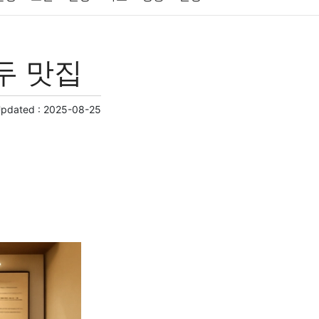
원예
금융
게임
스포츠
사진
두 맛집
제
마케팅
부동산
외국어
교육
교통
Updated :
2025-08-25