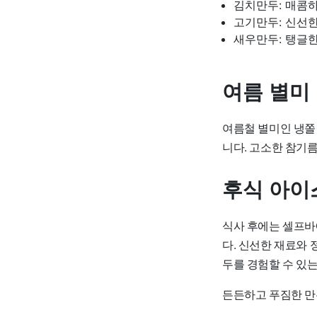
김치만두: 매콤
고기만두: 신선한
새우만두: 탱글
여름 별미
여름철 별미인 냉쫄
니다. 고소한 참기
후식 아이
식사 후에는 셀프바
다. 신선한 재료와
두를 경험할 수 있는
든든하고 푸짐한 만