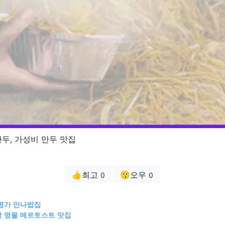
두, 가성비 만두 맛집
👍최고
😗오우
0
0
명가 만나밥집
 명물 메르토스트 맛집