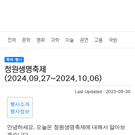
전체
문학
영화
과학
미술
공연
고용
국방
법률
음악
드라마
보험
연예인
만화
환경
보건
축제-행사
청원생명축제
질병
가요
방송
일상
주식
암호화폐
블록체인
(2024.09.27~2024.10.06)
결혼
육아
반려동물
패션
미용
증권
인테리어
Last Updated :
2023-09-30
행사소개
요리
상품리뷰
원예
금융
게임
스포츠
사진
행사정보
대출
자동차
취미
여행
맛집
IT
컴퓨터
기술
안녕하세요. 오늘은 청원생명축제에 대해서 알아보
겠습니다.