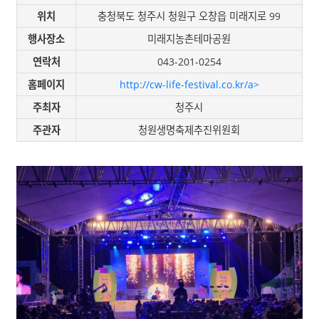
위치
충청북도 청주시 청원구 오창읍 미래지로 99
행사장소
미래지농촌테마공원
연락처
043-201-0254
홈페이지
http://cw-life-festival.co.kr/a>
주최자
청주시
주관자
청원생명축제추진위원회