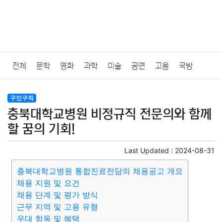
전체
문학
영화
과학
미술
공연
고용
국방
법률
음악
드라마
보험
연예인
만화
환경
보건
구인구직
충북대학교병원 비정규직 전문의와 함께
질병
가요
방송
일상
주식
암호화폐
블록체인
할 꿈의 기회!
결혼
육아
반려동물
패션
미용
증권
인테리어
Last Updated :
2024-08-31
충북대학교병원 통합진료전담의 채용공고 개요
요리
상품리뷰
원예
금융
게임
스포츠
사진
채용 지원 및 요건
채용 단계 및 평가 방식
대출
자동차
취미
여행
맛집
IT
컴퓨터
기술
근무 지역 및 고용 유형
우대 항목 및 혜택