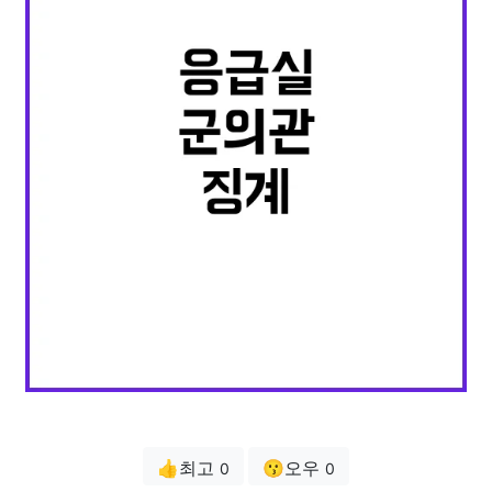
👍최고
😗오우
0
0