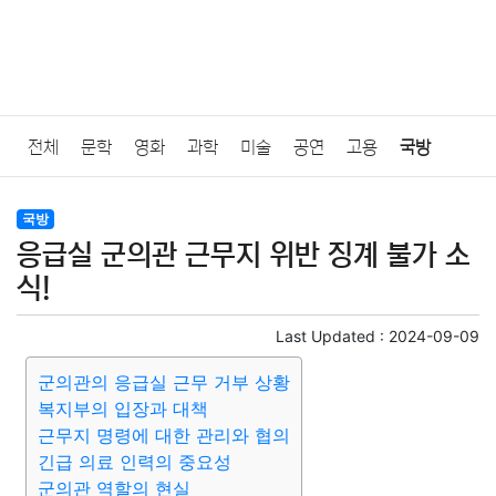
전체
문학
영화
과학
미술
공연
고용
국방
법률
음악
드라마
보험
연예인
만화
환경
보건
국방
응급실 군의관 근무지 위반 징계 불가 소
질병
가요
방송
일상
주식
암호화폐
블록체인
식!
결혼
육아
반려동물
패션
미용
증권
인테리어
Last Updated :
2024-09-09
군의관의 응급실 근무 거부 상황
요리
상품리뷰
원예
금융
게임
스포츠
사진
복지부의 입장과 대책
근무지 명령에 대한 관리와 협의
대출
자동차
취미
여행
맛집
IT
컴퓨터
기술
긴급 의료 인력의 중요성
군의관 역할의 현실