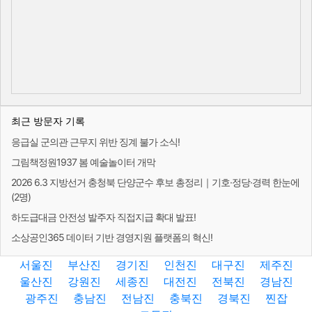
최근 방문자 기록
응급실 군의관 근무지 위반 징계 불가 소식!
그림책정원1937 봄 예술놀이터 개막
2026 6.3 지방선거 충청북 단양군수 후보 총정리｜기호·정당·경력 한눈에
(2명)
하도급대금 안전성 발주자 직접지급 확대 발표!
소상공인365 데이터 기반 경영지원 플랫폼의 혁신!
서울진
부산진
경기진
인천진
대구진
제주진
울산진
강원진
세종진
대전진
전북진
경남진
광주진
충남진
전남진
충북진
경북진
찐잡