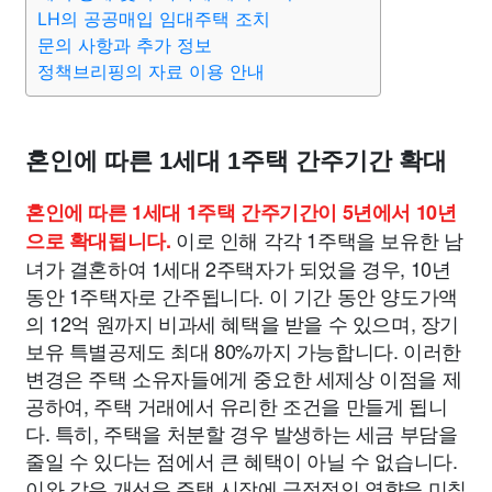
종교
사회
정치
건강
의료
의학
경제
마케팅
LH의 공공매입 임대주택 조치
문의 사항과 추가 정보
정책브리핑의 자료 이용 안내
부동산
외국어
교육
교통
생활
기타
혼인에 따른 1세대 1주택 간주기간 확대
혼인에 따른 1세대 1주택 간주기간이 5년에서 10년
이로 인해 각각 1주택을 보유한 남
으로 확대됩니다.
녀가 결혼하여 1세대 2주택자가 되었을 경우, 10년
동안 1주택자로 간주됩니다. 이 기간 동안 양도가액
의 12억 원까지 비과세 혜택을 받을 수 있으며, 장기
보유 특별공제도 최대 80%까지 가능합니다. 이러한
변경은 주택 소유자들에게 중요한 세제상 이점을 제
공하여, 주택 거래에서 유리한 조건을 만들게 됩니
다. 특히, 주택을 처분할 경우 발생하는 세금 부담을
줄일 수 있다는 점에서 큰 혜택이 아닐 수 없습니다.
이와 같은 개선은 주택 시장에 긍정적인 영향을 미칠