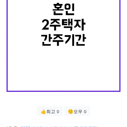
👍최고
😗오우
0
0