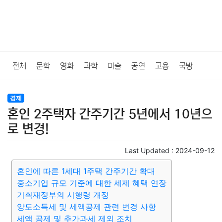
전체
문학
영화
과학
미술
공연
고용
국방
법률
음악
드라마
보험
연예인
만화
환경
보건
경제
혼인 2주택자 간주기간 5년에서 10년으
질병
가요
방송
일상
주식
암호화폐
블록체인
로 변경!
결혼
육아
반려동물
패션
미용
증권
인테리어
Last Updated :
2024-09-12
혼인에 따른 1세대 1주택 간주기간 확대
요리
상품리뷰
원예
금융
게임
스포츠
사진
중소기업 규모 기준에 대한 세제 혜택 연장
기획재정부의 시행령 개정
대출
자동차
취미
여행
맛집
IT
컴퓨터
기술
양도소득세 및 세액공제 관련 변경 사항
세액 공제 및 추가과세 제외 조치