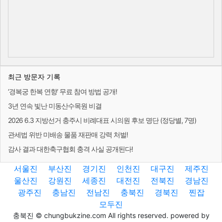
최근 방문자 기록
‘경복궁 한복 연향’ 무료 참여 방법 공개!
3년 연속 빛난 미동산수목원 비결
2026 6.3 지방선거 충주시 비례대표 시의원 후보 명단 (정당별, 7명)
관세법 위반 미배송 물품 재판매 강력 처벌!
감사 결과 대한축구협회 충격 사실 공개된다!
서울진
부산진
경기진
인천진
대구진
제주진
울산진
강원진
세종진
대전진
전북진
경남진
광주진
충남진
전남진
충북진
경북진
찐잡
모두진
충북진 © chungbukzine.com All rights reserved. powered by