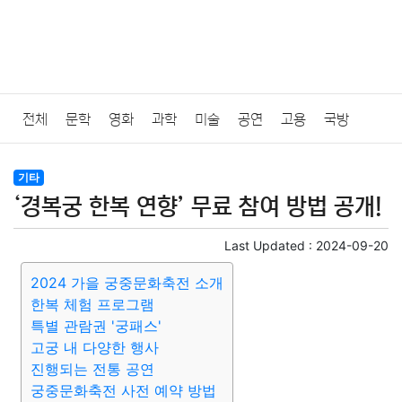
전체
문학
영화
과학
미술
공연
고용
국방
법률
음악
드라마
보험
연예인
만화
환경
보건
기타
‘경복궁 한복 연향’ 무료 참여 방법 공개!
질병
가요
방송
일상
주식
암호화폐
블록체인
Last Updated :
2024-09-20
결혼
육아
반려동물
패션
미용
증권
인테리어
2024 가을 궁중문화축전 소개
한복 체험 프로그램
요리
상품리뷰
원예
금융
게임
스포츠
사진
특별 관람권 '궁패스'
고궁 내 다양한 행사
대출
자동차
취미
여행
맛집
IT
컴퓨터
기술
진행되는 전통 공연
궁중문화축전 사전 예약 방법