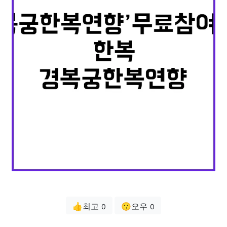
👍최고
😗오우
0
0