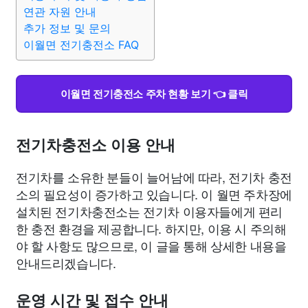
종교
사회
정치
건강
의료
의학
경제
마케팅
연관 자원 안내
추가 정보 및 문의
이월면 전기충전소 FAQ
부동산
외국어
교육
교통
생활
기타
이월면 전기충전소 주차 현황 보기 👈 클릭
전기차충전소 이용 안내
전기차를 소유한 분들이 늘어남에 따라, 전기차 충전
소의 필요성이 증가하고 있습니다. 이 월면 주차장에
설치된 전기차충전소는 전기차 이용자들에게 편리
한 충전 환경을 제공합니다. 하지만, 이용 시 주의해
야 할 사항도 많으므로, 이 글을 통해 상세한 내용을
안내드리겠습니다.
운영 시간 및 접수 안내