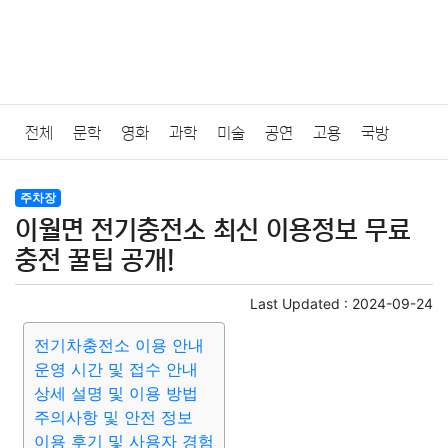
전체
문학
영화
과학
미술
공연
고용
국방
법률
음악
드라마
보험
연예인
만화
환경
보건
주차장
이월면 전기충전소 최신 이용정보 무료
질병
가요
방송
일상
주식
암호화폐
블록체인
충전 꿀팁 공개!
결혼
육아
반려동물
패션
미용
증권
인테리어
Last Updated :
2024-09-24
전기차충전소 이용 안내
요리
상품리뷰
원예
금융
게임
스포츠
사진
운영 시간 및 접수 안내
상세 설명 및 이용 방법
대출
자동차
취미
여행
맛집
IT
컴퓨터
기술
주의사항 및 안전 정보
이용 후기 및 사용자 경험