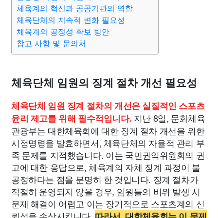
종교
사회
정치
건강
의료
의학
경제
마케팅
체육계의 혁신과 공공기관의 역할
체육단체의 지속적 변화 필요성
체육계의 공정성 확보 방안
부동산
외국어
교육
교통
생활
기타
참고 사항 및 문의처
체육단체 임원의 징계 절차 개선 필요성
체육단체 임원 징계 절차의 개선은 실질적인 스포츠
지난 8일, 문화체육
윤리 제고를 위해 필수적입니다.
관광부는 대한체육회에 대한 징계 절차 개선을 위한
시정명령을 발효하면서, 체육단체의 자율적 관리 부
족 문제를 지적했습니다. 이는 국민권익위원회의 권
고에 대한 응답으로, 체육계의 자체 징계 과정이 불
공정하다는 점을 분명히 한 것입니다. 징계 절차가
적절히 운영되지 않을 경우, 임원들의 비위 발생 시
문제 해결이 어렵고 이는 장기적으로 스포츠계의 신
뢰성을 손상시킵니다.
따라서, 대한체육회는 이 문제