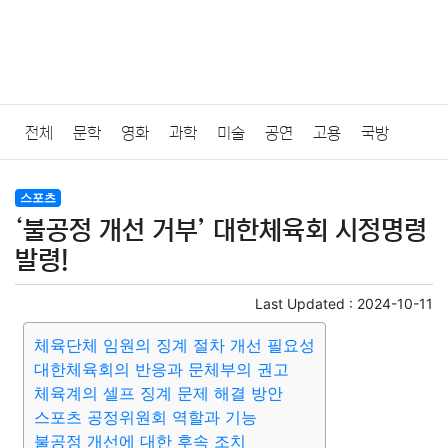
전체
문학
영화
과학
미술
공연
고용
국방
법률
음악
드라마
보험
연예인
만화
환경
보건
스포츠
‘불공정 개선 거부’ 대한체육회 시정명령
질병
가요
방송
일상
주식
암호화폐
블록체인
발령!
결혼
육아
반려동물
패션
미용
증권
인테리어
Last Updated :
2024-10-11
체육단체 임원의 징계 절차 개선 필요성
요리
상품리뷰
원예
금융
게임
스포츠
사진
대한체육회의 반응과 문체부의 권고
체육계의 셀프 징계 문제 해결 방안
대출
자동차
취미
여행
맛집
IT
컴퓨터
기술
스포츠 공정위원회 역할과 기능
불공정 개선에 대한 후속 조치