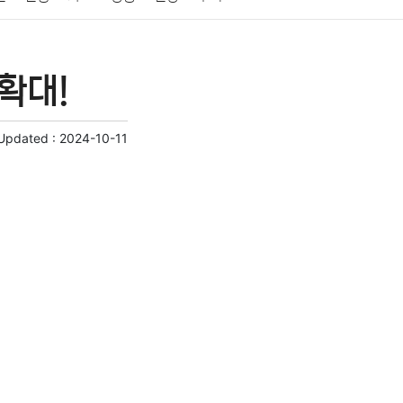
게임
스포츠
사진
대출
자동차
취미
확대!
교육
교통
생활
기타
 Updated :
2024-10-11