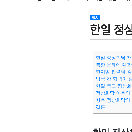
암호화폐
블록체인
결혼
육아
반려동물
정치
한일 정상
여행
맛집
IT
컴퓨터
기술
종교
사회
한일 정상회담 
북한 문제에 대한
한미일 협력의 
양국 간 협력이 
한일 국교 정상화
정상회담 이후의
향후 정상회담의
결론