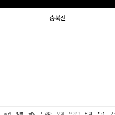
충북진
국방
법률
음악
드라마
보험
연예인
만화
환경
보