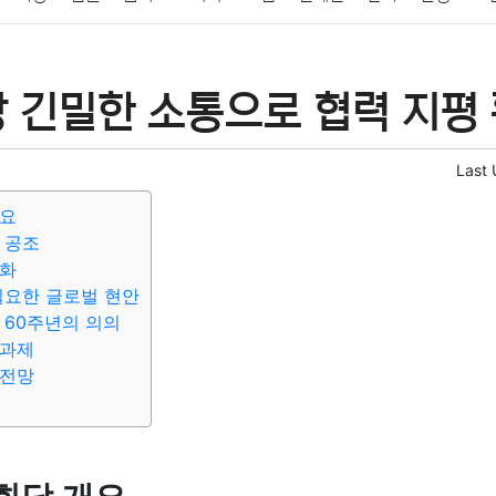
패션
미용
증권
인테리어
요리
상품리뷰
원예
금융
 긴밀한 소통으로 협력 지평 
정치
건강
의료
의학
경제
마케팅
부동산
외국어
Last
개요
 공조
강화
필요한 글로벌 현안
 60주년의 의의
 과제
 전망