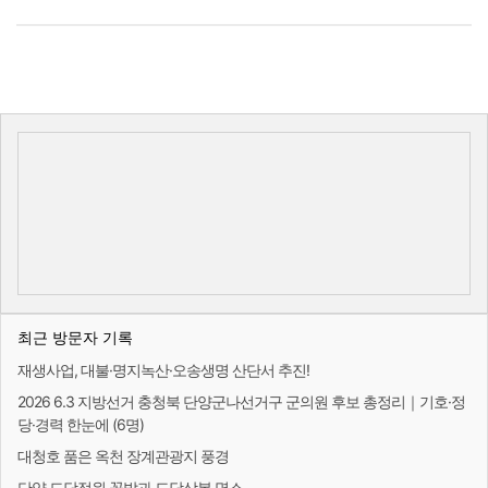
최근 방문자 기록
재생사업, 대불·명지녹산·오송생명 산단서 추진!
2026 6.3 지방선거 충청북 단양군나선거구 군의원 후보 총정리｜기호·정
당·경력 한눈에 (6명)
대청호 품은 옥천 장계관광지 풍경
단양 도담정원 꽃밭과 도담삼봉 명소