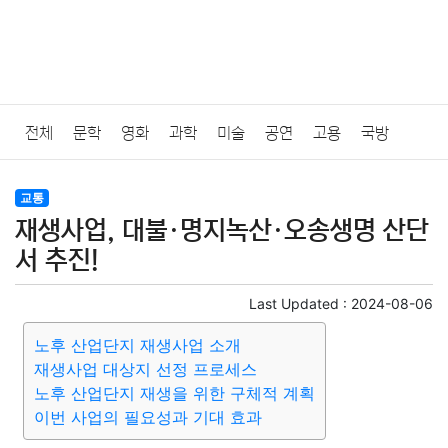
전체
문학
영화
과학
미술
공연
고용
국방
법률
음악
드라마
보험
연예인
만화
환경
보건
교통
재생사업, 대불·명지녹산·오송생명 산단
질병
가요
방송
일상
주식
암호화폐
블록체인
서 추진!
결혼
육아
반려동물
패션
미용
증권
인테리어
Last Updated :
2024-08-06
노후 산업단지 재생사업 소개
요리
상품리뷰
원예
금융
게임
스포츠
사진
재생사업 대상지 선정 프로세스
노후 산업단지 재생을 위한 구체적 계획
대출
자동차
취미
여행
맛집
IT
컴퓨터
기술
이번 사업의 필요성과 기대 효과