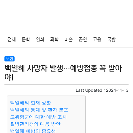
전체
문학
영화
과학
미술
공연
고용
국방
법률
음악
드라마
보험
연예인
만화
환경
보건
보건
백일해 사망자 발생…예방접종 꼭 받아
질병
가요
방송
일상
주식
암호화폐
블록체인
야!
결혼
육아
반려동물
패션
미용
증권
인테리어
Last Updated :
2024-11-13
백일해의 현재 상황
요리
상품리뷰
원예
금융
게임
스포츠
사진
백일해의 통계 및 환자 분포
고위험군에 대한 예방 조치
대출
자동차
취미
여행
맛집
IT
컴퓨터
기술
질병관리청의 대응 방안
백일해 예방의 중요성