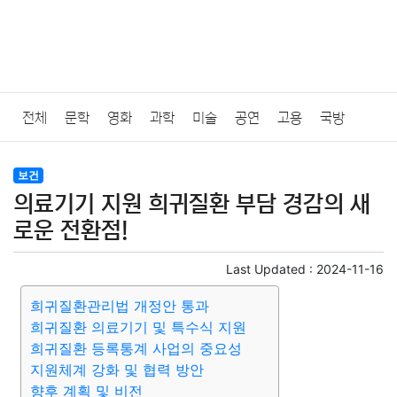
전체
문학
영화
과학
미술
공연
고용
국방
법률
음악
드라마
보험
연예인
만화
환경
보건
보건
의료기기 지원 희귀질환 부담 경감의 새
질병
가요
방송
일상
주식
암호화폐
블록체인
로운 전환점!
결혼
육아
반려동물
패션
미용
증권
인테리어
Last Updated :
2024-11-16
희귀질환관리법 개정안 통과
요리
상품리뷰
원예
금융
게임
스포츠
사진
희귀질환 의료기기 및 특수식 지원
희귀질환 등록통계 사업의 중요성
대출
자동차
취미
여행
맛집
IT
컴퓨터
기술
지원체계 강화 및 협력 방안
향후 계획 및 비전