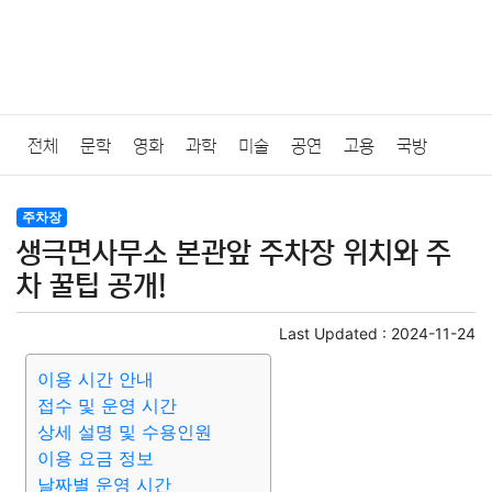
전체
문학
영화
과학
미술
공연
고용
국방
법률
음악
드라마
보험
연예인
만화
환경
보건
주차장
생극면사무소 본관앞 주차장 위치와 주
질병
가요
방송
일상
주식
암호화폐
블록체인
차 꿀팁 공개!
결혼
육아
반려동물
패션
미용
증권
인테리어
Last Updated :
2024-11-24
이용 시간 안내
요리
상품리뷰
원예
금융
게임
스포츠
사진
접수 및 운영 시간
상세 설명 및 수용인원
대출
자동차
취미
여행
맛집
IT
컴퓨터
기술
이용 요금 정보
날짜별 운영 시간