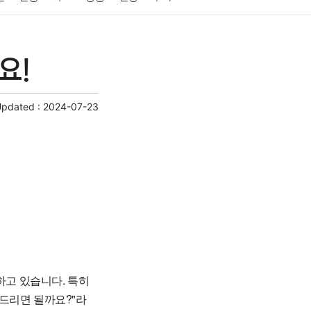
게임
스포츠
사진
대출
자동차
취미
요!
교육
교통
생활
기타
Updated :
2024-07-23
고 있습니다. 특히
드리면 될까요?"라