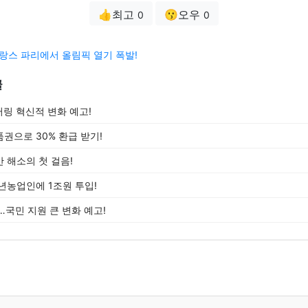
👍최고
😗오우
0
0
프랑스 파리에서 올림픽 열기 폭발!
글
터링 혁신적 변화 예고!
권으로 30% 환급 받기!
 해소의 첫 걸음!
년농업인에 1조원 투입!
…국민 지원 큰 변화 예고!