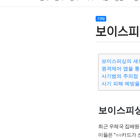
암호화폐
블록체인
결혼
육아
반려동물
기타
보이스피싱
여행
맛집
IT
컴퓨터
기술
종교
사회
보이스피싱의 새
원격제어 앱을 통
사기범의 주의점
사기 피해 예방을
보이스피싱
최근 우체국 집배원
이들은 "○○카드가