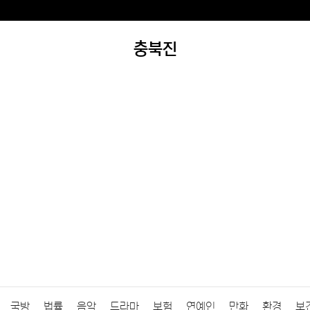
충북진
국방
법률
음악
드라마
보험
연예인
만화
환경
보