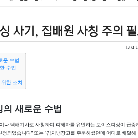
패션
미용
증권
인테리어
요리
상품리뷰
원예
금융
 사기, 집배원 사칭 주의 필
정치
건강
의료
의학
경제
마케팅
부동산
외국어
Last 
로운 수법
한 수법
 위한 조치
의 새로운 수법
이나 택배기사로 사칭하여 피해자를 유인하는 보이스피싱이 급증하
 신청되었습니다" 또는 "김치냉장고를 주문하셨던데 어디로 배달해 