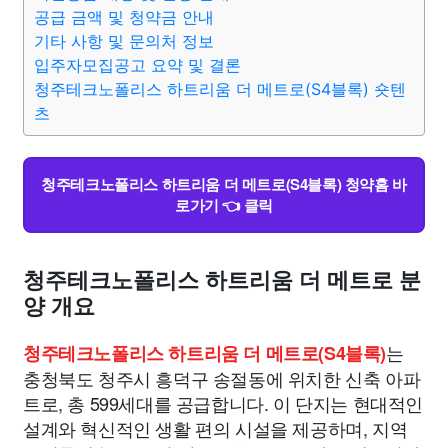
종교
사회
정치
건강
의료
의학
경제
마케팅
공급 금액 및 청약금 안내
기타 사항 및 문의처 정보
입주자모집공고 요약 및 결론
부동산
외국어
교육
교통
생활
기타
청주테크노폴리스 하트리움 더 메트로(S4블록) 숏텐
츠
청주테크노폴리스 하트리움 더 메트로(S4블록) 청약홈 바
로가기 👈 클릭
청주테크노폴리스 하트리움 더 메트로 분
양 개요
는
청주테크노폴리스 하트리움 더 메트로(S4블록)
충청북도 청주시 흥덕구 송절동에 위치한 신축 아파
트로, 총 599세대를 공급합니다. 이 단지는 현대적인
설계와 혁신적인 생활 편의 시설을 제공하며, 지역