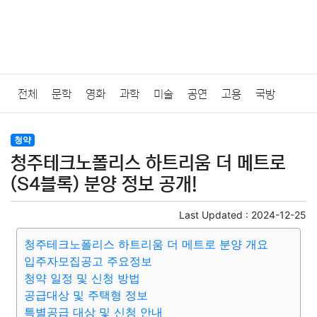
전체
문학
영화
과학
미술
공연
고용
국방
법률
음악
드라마
보험
연예인
만화
환경
보건
청약
청주테크노폴리스 하트리움 더 메트로
질병
가요
방송
일상
주식
암호화폐
블록체인
(S4블록) 분양 정보 공개!
결혼
육아
반려동물
패션
미용
증권
인테리어
Last Updated :
2024-12-25
청주테크노폴리스 하트리움 더 메트로 분양 개요
요리
상품리뷰
원예
금융
게임
스포츠
사진
입주자모집공고 주요정보
청약 일정 및 신청 방법
대출
자동차
취미
여행
맛집
IT
컴퓨터
기술
공급대상 및 주택형 정보
특별공급 대상 및 신청 안내