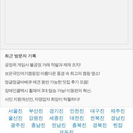
최근 방문자 기록
공정위 게임사 불공정 거래 적발과 제재 조치!
보은국민여가캠핑장 아름다운 풍경 속 최고의 캠핑 명소!
멍글멍글바베큐 애견 동반 가능한 맛집 후기 모음!
장애인콜택시 휠체어 3대 탑승 가능! 이동편의 혁신.
서민 지원개선안, 자영업자 희망이 탁월하다!
서울진
부산진
경기진
인천진
대구진
제주진
울산진
강원진
세종진
대전진
전북진
경남진
광주진
충남진
전남진
충북진
경북진
찐잡
모두진