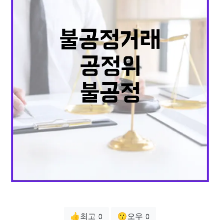
👍최고
😗오우
0
0