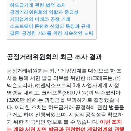
종교
사회
정치
건강
의료
의학
경제
마케팅
하도급거래 관련 법적 조치
공정거래위원회의 역할과 중요성
게임업계의 미래와 공정 거래
부동산
외국어
교육
교통
생활
기타
소프트웨어·콘텐츠 산업의 특징과 규제
결론: 공정한 거래를 위한 지속적인 노력
공정거래위원회의 최근 조사 결과
공정거래위원회는 최근 게임업계를 대상으로 한 조
사를 통해 서면 발급 의무를 위반한 ㈜크래프톤, ㈜
넥슨코리아, ㈜엔씨소프트의 3개 사업자에게 시정
명령을 내리고, 크래프톤(3600만 원)과 넥슨코리아
(3200만 원)에는 과징금을 부과하기로 결정했습니
다. 이러한 조치는 하도급거래 공정화에 관한 법률을
근거로 하여 진행되었으며, 시장의 공정성을 확보하
기 위한 적극적인 행보로 볼 수 있습니다.
이번 조치
는 계약 서면 지연 발급과 관련하여 게임업계의 관행