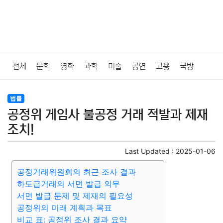
전체
문학
영화
과학
미술
공연
고용
국방
법률
음악
드라마
보험
연예인
만화
환경
보건
법률
공정위 게임사 불공정 거래 적발과 제재
질병
가요
방송
일상
주식
암호화폐
블록체인
조치!
결혼
육아
반려동물
패션
미용
증권
인테리어
Last Updated :
2025-01-06
공정거래위원회의 최근 조사 결과
요리
상품리뷰
원예
금융
게임
스포츠
사진
하도급거래의 서면 발급 의무
서면 발급 문제 및 제재의 필요성
대출
자동차
취미
여행
맛집
IT
컴퓨터
기술
공정위의 미래 계획과 목표
비교 표: 공정위 조사 결과 요약