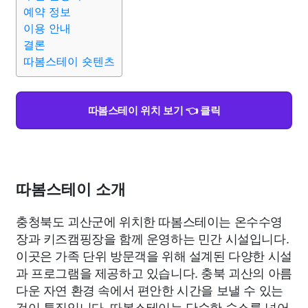
종교
사회
정치
건강
의료
의학
경제
마케팅
예약 정보
이용 안내
결론
부동산
외국어
교육
교통
생활
기타
따봄스테이 숏텐츠
따봄스테이 위치 보기 👈 클릭
따봄스테이 소개
충청북도 괴산군에 위치한 따봄스테이는 온수수영
장과 키즈캠핑장을 함께 운영하는 민간 시설입니다.
이곳은 가족 단위 방문객을 위해 설계된 다양한 시설
과 프로그램을 제공하고 있습니다. 충북 괴산의 아름
다운 자연 환경 속에서 편안한 시간을 보낼 수 있는
것이 특징입니다. 따봄스테이는 단순한 숙소를 넘어