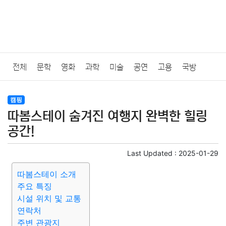
전체
문학
영화
과학
미술
공연
고용
국방
법률
음악
드라마
보험
연예인
만화
환경
보건
캠핑
따봄스테이 숨겨진 여행지 완벽한 힐링
질병
가요
방송
일상
주식
암호화폐
블록체인
공간!
결혼
육아
반려동물
패션
미용
증권
인테리어
Last Updated :
2025-01-29
따봄스테이 소개
요리
상품리뷰
원예
금융
게임
스포츠
사진
주요 특징
시설 위치 및 교통
대출
자동차
취미
여행
맛집
IT
컴퓨터
기술
연락처
주변 관광지