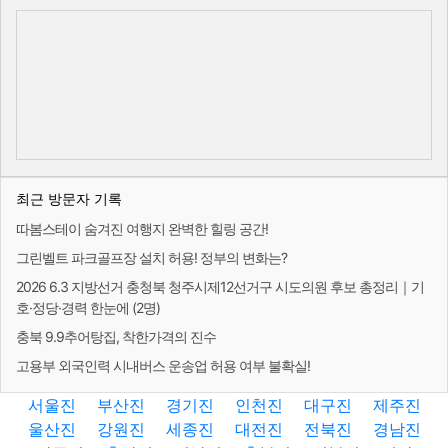
최근 방문자 기록
따봄스테이 숨겨진 여행지 완벽한 힐링 공간!
그린벨트 파크골프장 설치 허용! 정부의 변화는?
2026 6.3 지방선거 충청북 청주시제12선거구 시도의원 후보 총정리｜기
호·정당·경력 한눈에 (2명)
충북 9.9추어탕집, 착한가격의 진수
고용부 외국인력 시내버스 운송업 허용 여부 불확실!
서울진
부산진
경기진
인천진
대구진
제주진
울산진
강원진
세종진
대전진
전북진
경남진