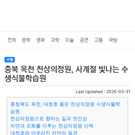
전체
문학
영화
과학
미술
공연
고용
국방
법률
음악
드라마
보험
연예인
만화
환경
보건
여행
충북 옥천 천상의정원, 사계절 빛나는 수
질병
가요
방송
일상
주식
암호화폐
블록체인
생식물학습원
결혼
육아
반려동물
패션
미용
증권
인테리어
Last Updated :
2025-03-31
충청북도 옥천, 대청호 품은 천상의정원 수생식물학
요리
상품리뷰
원예
금융
게임
스포츠
사진
습원
천상의정원으로 향하는 길과 첫인상
대출
자동차
취미
여행
맛집
IT
컴퓨터
기술
자연과 조화를 이루는 천상의정원 산책
대청호와 어우러진 자연의 절경