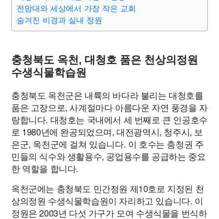
종교
사회
정치
건강
의료
의학
경제
마케팅
전망대와 세상에서 가장 작은 교회
숨겨진 비경과 실내 정원
부동산
외국어
교육
교통
생활
기타
충청북도 옥천, 대청호 품은 천상의정원
수생식물학습원
충청북도 옥천군은 내륙의 바다라 불리는 대청호를
품은 고장으로, 사계절마다 아름다운 자연 풍경을 자
랑합니다. 대청호는 국내에서 세 번째로 큰 인공호수
로 1980년에 완공되었으며, 대전광역시, 청주시, 보
은군, 옥천군에 걸쳐 있습니다. 이 호수는 충청권 주
민들의 식수와 생활용수, 공업용수를 공급하는 중요
한 역할을 합니다.
옥천군에는 충청북도 민간정원 제10호로 지정된 천
상의정원 수생식물학습원이 자리하고 있습니다. 이
정원은 2003년 다섯 가구가 모여 수생식물을 번식하