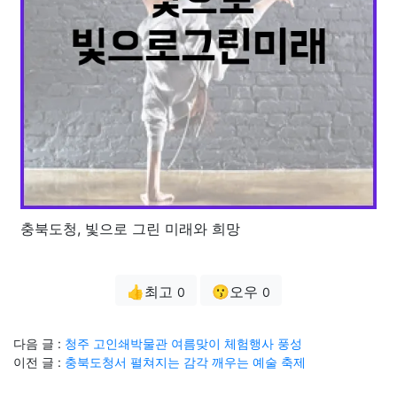
충북도청, 빛으로 그린 미래와 희망
👍최고
😗오우
0
0
다음 글 :
청주 고인쇄박물관 여름맞이 체험행사 풍성
이전 글 :
충북도청서 펼쳐지는 감각 깨우는 예술 축제