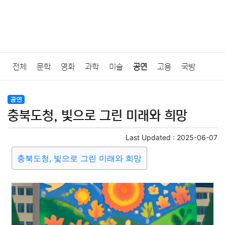
전체
문학
영화
과학
미술
공연
고용
국방
법률
음악
드라마
보험
연예인
만화
환경
보건
공연
충북도청, 빛으로 그린 미래와 희망
질병
가요
방송
일상
주식
암호화폐
블록체인
Last Updated :
2025-06-07
결혼
육아
반려동물
패션
미용
증권
인테리어
충북도청, 빛으로 그린 미래와 희망
요리
상품리뷰
원예
금융
게임
스포츠
사진
대출
자동차
취미
여행
맛집
IT
컴퓨터
기술