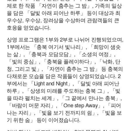
제로 한 작품 「자연이 춤추는 그 밤」, 가족의 일상
을 담은 「달빛 아래 피어난 하루」 등이 대상과 최
우수상, 우수상, 장려상을 수상하며 관람객들의 큰
호응을 얻었습니다.
상영 프로그램은 1부와 2부로 나뉘어 진행되었으며,
1부에서는 「충북 여기서 빛나리」, 「희망이 샘솟
는 삶」, 「충북과 모담모담」, 「소생의 여정」,
「빛의 중심」, 「충북을 플레이하다」, 「낙화, 단
청, 그리고 빛」, 「자연이 춤추는 그 밤」 등 충북의
다채로운 모습을 담은 작품들이 상영되었습니다. 2
부에서는 「Light and Night」, 「달빛 아래 피어난
하루」, 「상생의 미래를 주도하는 충북 그」, 「빛
을 따라 펼치는 세계」, 「그 끝에서 만나는 충북」,
「바람이 머문 자리」, 「One step Away」, 「피어
나는 자리」, 「빛을 보기 전까지의 쉼」, 「빛을 보
기 위한 숨」 등이 이어졌습니다.