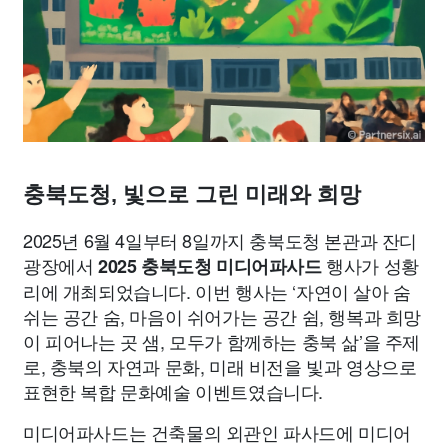
종교
사회
정치
건강
의료
의학
경제
마케팅
부동산
외국어
교육
교통
생활
기타
충북도청, 빛으로 그린 미래와 희망
2025년 6월 4일부터 8일까지 충북도청 본관과 잔디
광장에서
행사가 성황
2025 충북도청 미디어파사드
리에 개최되었습니다. 이번 행사는 ‘자연이 살아 숨
쉬는 공간 숨, 마음이 쉬어가는 공간 쉼, 행복과 희망
이 피어나는 곳 샘, 모두가 함께하는 충북 삶’을 주제
로, 충북의 자연과 문화, 미래 비전을 빛과 영상으로
표현한 복합 문화예술 이벤트였습니다.
미디어파사드는 건축물의 외관인 파사드에 미디어