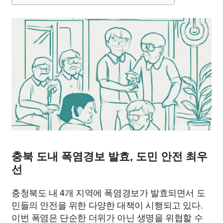
종교
사회
정치
건강
의료
의학
경제
마케팅
부동산
외국어
교육
교통
생활
기타
충북 도내 폭염경보 발효, 도민 안전 최우
선
충청북도 내 4개 지역에 폭염경보가 발효되면서 도
민들의 안전을 위한 다양한 대책이 시행되고 있다.
이번 폭염은 단순한 더위가 아닌 생명을 위협할 수