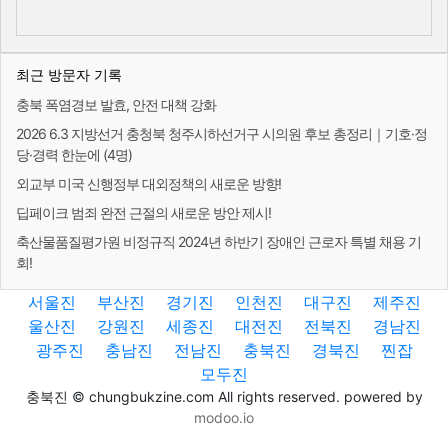
최근 방문자 기록
충북 폭염경보 발효, 안전 대책 강화
2026 6.3 지방선거 충청북 청주시하선거구 시의원 후보 총정리｜기호·정
당·경력 한눈에 (4명)
외교부 미국 신행정부 대외정책의 새로운 방향!
딥페이크 범죄 완전 근절의 새로운 방안 제시!
축산물품질평가원 비정규직 2024년 하반기 장애인 근로자 특별 채용 기
회!
서울진
부산진
경기진
인천진
대구진
제주진
울산진
강원진
세종진
대전진
전북진
경남진
광주진
충남진
전남진
충북진
경북진
찐잡
모두진
충북진 © chungbukzine.com All rights reserved. powered by
modoo.io