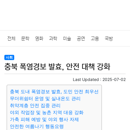
전체
문학
영화
과학
미술
공연
고용
국방
법률
음악
드라마
보험
연예인
만화
환경
보건
사회
충북 폭염경보 발효, 안전 대책 강화
질병
가요
방송
일상
주식
암호화폐
블록체인
Last Updated :
2025-07-02
결혼
육아
반려동물
패션
미용
증권
인테리어
충북 도내 폭염경보 발효, 도민 안전 최우선
무더위쉼터 운영 및 실내온도 관리
요리
상품리뷰
원예
금융
게임
스포츠
사진
취약계층 안전 집중 관리
야외 작업장 및 농촌 지역 대응 강화
대출
자동차
취미
여행
맛집
IT
컴퓨터
기술
가축 피해 예방 및 야외 행사 자제
안전한 여름나기 행동요령