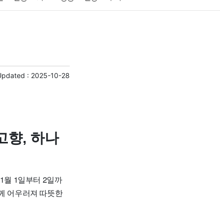
게임
스포츠
사진
대출
자동차
취미
교육
교통
생활
기타
Updated :
2025-10-28
고향, 하나
1월 1일부터 2일까
함께 어우러져 따뜻한