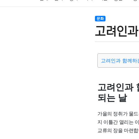
암호화폐
블록체인
결혼
육아
반려동물
문화
고려인과
여행
맛집
IT
컴퓨터
기술
종교
사회
고려인과 함께하는
고려인과 
되는 날
가을의 정취가 물드는
지 이틀간 열리는 
교류의 장을 마련합