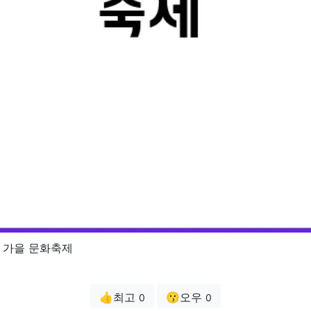
 가을 문화축제
👍최고
😗오우
0
0