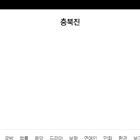
충북진
국방
법률
음악
드라마
보험
연예인
만화
환경
보