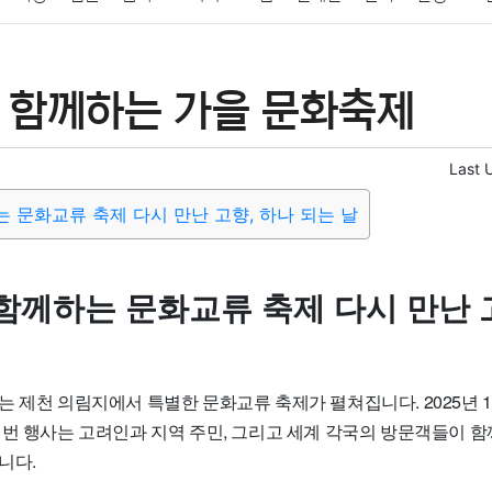
패션
미용
증권
인테리어
요리
상품리뷰
원예
금융
 함께하는 가을 문화축제
정치
건강
의료
의학
경제
마케팅
부동산
외국어
Last 
 문화교류 축제 다시 만난 고향, 하나 되는 날
함께하는 문화교류 축제 다시 만난 
 제천 의림지에서 특별한 문화교류 축제가 펼쳐집니다. 2025년 1
이번 행사는 고려인과 지역 주민, 그리고 세계 각국의 방문객들이 
니다.