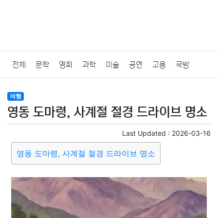
전체
문학
영화
과학
미술
공연
고용
국방
법률
음악
드라마
보험
연예인
만화
환경
보건
여행
영동 도마령, 사계절 절경 드라이브 명소
질병
가요
방송
일상
주식
암호화폐
블록체인
Last Updated :
2026-03-16
결혼
육아
반려동물
패션
미용
증권
인테리어
영동 도마령, 사계절 절경 드라이브 명소
요리
상품리뷰
원예
금융
게임
스포츠
사진
대출
자동차
취미
여행
맛집
IT
컴퓨터
기술