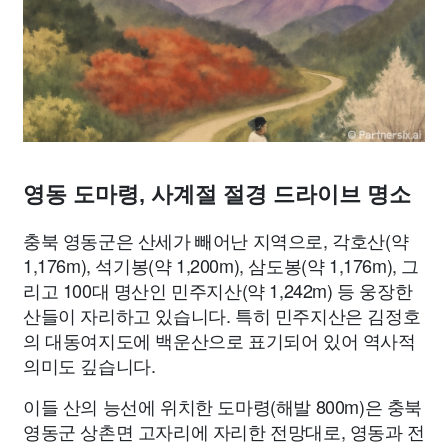
종교
사회
정치
건강
의료
의학
경제
마케팅
부동산
외국어
교육
교통
생활
기타
영동 도마령, 사계절 절경 드라이브 명소
충북 영동군은 산세가 빼어난 지역으로, 각호산(약
1,176m), 석기봉(약 1,200m), 삼도봉(약 1,176m), 그
리고 100대 명산인 민주지산(약 1,242m) 등 웅장한
산들이 자리하고 있습니다. 특히 민주지산은 김정호
의 대동여지도에 백운산으로 표기되어 있어 역사적
의미도 깊습니다.
이들 산의 능선에 위치한 도마령(해발 800m)은 충북
영동군 상촌면 고자리에 자리한 전망대로, 영동과 전