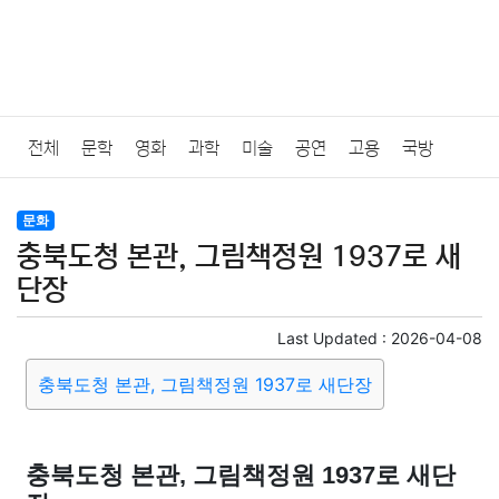
전체
문학
영화
과학
미술
공연
고용
국방
법률
음악
드라마
보험
연예인
만화
환경
보건
문화
충북도청 본관, 그림책정원 1937로 새
질병
가요
방송
일상
주식
암호화폐
블록체인
단장
결혼
육아
반려동물
패션
미용
증권
인테리어
Last Updated :
2026-04-08
충북도청 본관, 그림책정원 1937로 새단장
요리
상품리뷰
원예
금융
게임
스포츠
사진
대출
자동차
취미
여행
맛집
IT
컴퓨터
기술
충북도청 본관, 그림책정원 1937로 새단