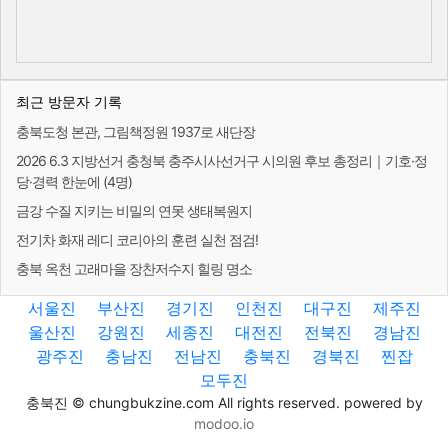
최근 방문자 기록
충북도청 본관, 그림책정원 1937로 새단장
2026 6.3 지방선거 충청북 충주시사선거구 시의원 후보 총정리｜기호·정
당·경력 한눈에 (4명)
금강 수질 지키는 비밀의 연못 생태복원지
전기차 화재 레디 코리아의 훈련 실천 점검!
충북 옥천 고래마을 장찬저수지 힐링 명소
서울진
부산진
경기진
인천진
대구진
제주진
울산진
강원진
세종진
대전진
전북진
경남진
광주진
충남진
전남진
충북진
경북진
찐잡
모두진
충북진 © chungbukzine.com All rights reserved. powered by
modoo.io