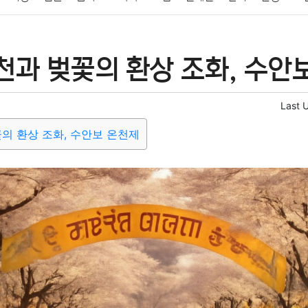
패션
미용
증권
인테리어
요리
상품리뷰
원예
금융
천과 벚꽃의 환상 조화, 수안
정치
건강
의료
의학
경제
마케팅
부동산
외국어
Last 
꽃의 환상 조화, 수안보 온천제