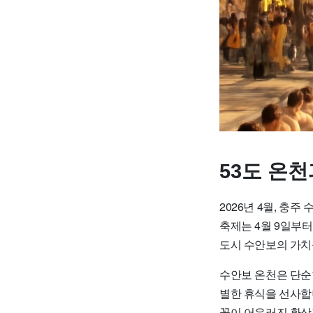
53도 온
2026년 4월, 충
축제는 4월 9일부
도시 수안보의 가치
수안보 온천은 단순
별한 휴식을 선사합
꽃이 어우러진 환상