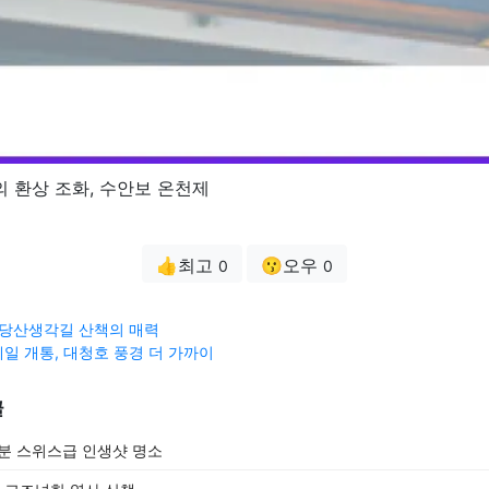
의 환상 조화, 수안보 온천제
👍최고
😗오우
0
0
 당산생각길 산책의 매력
일 개통, 대청호 풍경 더 가까이
글
0분 스위스급 인생샷 명소