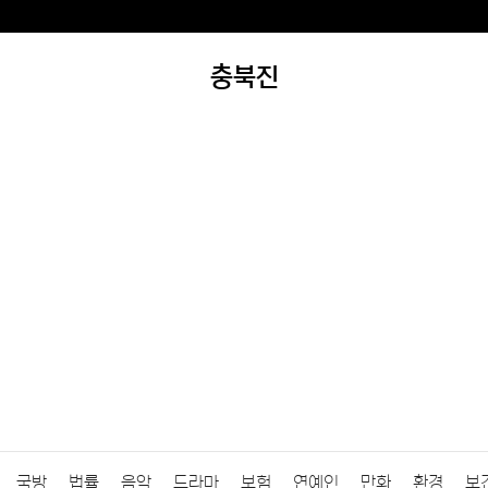
충북진
국방
법률
음악
드라마
보험
연예인
만화
환경
보