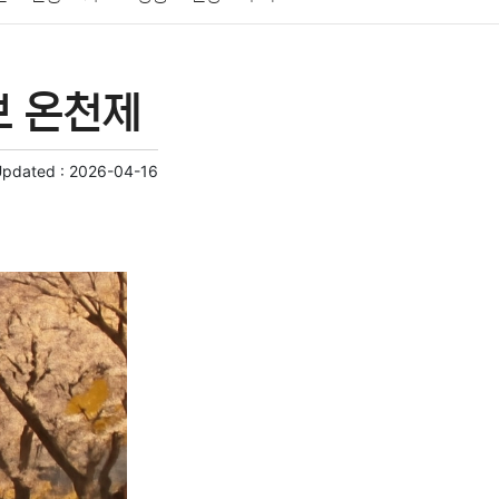
게임
스포츠
사진
대출
자동차
취미
보 온천제
교육
교통
생활
기타
Updated :
2026-04-16