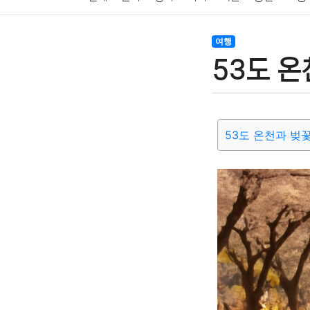
암호화폐
블록체인
결혼
육아
반려동물
여행
53도 온
여행
맛집
IT
컴퓨터
기술
종교
사회
53도 온천과 벚