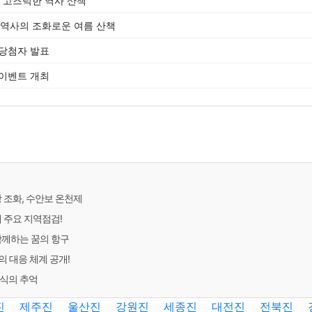
속 고즈넉한 역사 산책
 역사의 조화로운 여름 산책
 당첨자 발표
 이벤트 개최
 조화, 수안보 온천제
 주요 지역점검!
함께하는 꿈의 항구
 대응 체계 공개!
분식의 추억
진
제주진
울산진
강원진
세종진
대전진
전북진