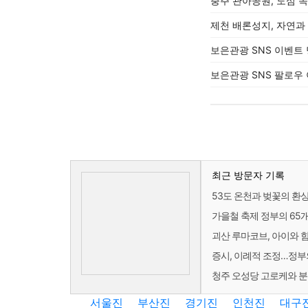
충주 관아공원, 도심 
제천 배론성지, 자연과
보은관광 SNS 이벤트
보은관광 SNS 팔로우
최근 방문자 기록
53도 온천과 벚꽃의 환상
가을철 축제 정부의 65개
괴산 루마코브, 아이와 
증시, 이례적 조정…정부의
청주 오성당 고로케와 
서울진
부산진
경기진
인천진
대구