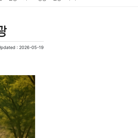
게임
스포츠
사진
대출
자동차
취미
광
교육
교통
생활
기타
Updated :
2026-05-19