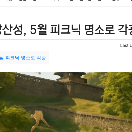
패션
미용
증권
인테리어
요리
상품리뷰
원예
금융
산성, 5월 피크닉 명소로 각
정치
건강
의료
의학
경제
마케팅
부동산
외국어
Last 
5월 피크닉 명소로 각광