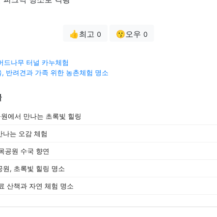
👍최고
😗오우
0
0
버드나무 터널 카누체험
, 반려견과 가족 위한 농촌체험 명소
글
원에서 만나는 초록빛 힐링
만나는 오감 체험
목공원 수국 향연
원, 초록빛 힐링 명소
료 산책과 자연 체험 명소