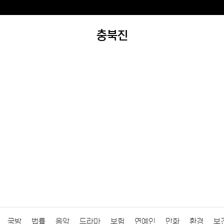
충북진
국방
법률
음악
드라마
보험
연예인
만화
환경
보