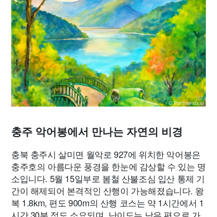
종교
사회
정치
건강
의료
의학
경제
마케팅
부동산
외국어
교육
교통
생활
기타
충주 악어봉에서 만나는 자연의 비경
충북 충주시 살미면 월악로 927에 위치한 악어봉은
충주호의 아름다운 풍경을 한눈에 감상할 수 있는 명
소입니다. 5월 15일부로 봄철 산불조심 입산 통제 기
간이 해제되어 본격적인 산행이 가능해졌습니다. 왕
복 1.8km, 편도 900m의 산행 코스는 약 1시간에서 1
시간 30분 정도 소요되며, 난이도는 낮은 편으로 가