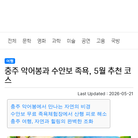
전체
문학
영화
과학
미술
공연
고용
국방
법률
음악
드라마
보험
연예인
만화
환경
보건
여행
충주 악어봉과 수안보 족욕, 5월 추천 코
질병
가요
방송
일상
주식
암호화폐
블록체인
스
결혼
육아
반려동물
패션
미용
증권
인테리어
Last Updated :
2026-05-21
충주 악어봉에서 만나는 자연의 비경
요리
상품리뷰
원예
금융
게임
스포츠
사진
수안보 무료 족욕체험장에서 산행 피로 해소
충주 여행, 자연과 힐링의 완벽한 조화
대출
자동차
취미
여행
맛집
IT
컴퓨터
기술