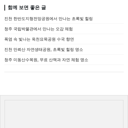
함께 보면 좋은 글
진천 한반도지형전망공원에서 만나는 초록빛 힐링
청주 국립박물관에서 만나는 오감 체험
폭염 속 빛나는 옥천묘목공원 수국 향연
진천 만뢰산 자연생태공원, 초록빛 힐링 명소
청주 미동산수목원, 무료 산책과 자연 체험 명소