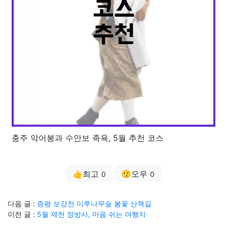
충주 악어봉과 수안보 족욕, 5월 추천 코스
👍최고
😗오우
0
0
다음 글 :
증평 보강천 미루나무숲 봄꽃 산책길
이전 글 :
5월 제천 정방사, 마음 쉬는 여행지