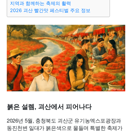
지역과 함께하는 축제의 활력
종교
사회
정치
건강
의료
의학
경제
마케팅
2026 괴산 빨간맛 페스티벌 주요 정보
부동산
외국어
교육
교통
생활
기타
붉은 설렘, 괴산에서 피어나다
2026년 5월, 충청북도 괴산군 유기농엑스포광장과
동진천변 일대가 붉은색으로 물들며 특별한 축제가