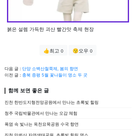
붉은 설렘 가득한 괴산 빨간맛 축제 현장
👍최고
😗오우
0
0
다음 글 :
단양 소백산철쭉제, 봄의 향연
이전 글 :
충북 증평 5월 꽃나들이 명소 두 곳
함께 보면 좋은 글
진천 한반도지형전망공원에서 만나는 초록빛 힐링
청주 국립박물관에서 만나는 오감 체험
폭염 속 빛나는 옥천묘목공원 수국 향연
진천 만뢰산 자연생태공원, 초록빛 힐링 명소