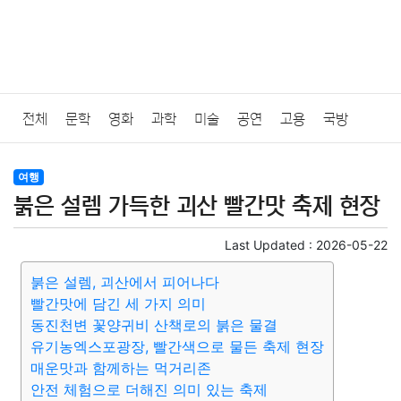
전체
문학
영화
과학
미술
공연
고용
국방
법률
음악
드라마
보험
연예인
만화
환경
보건
여행
붉은 설렘 가득한 괴산 빨간맛 축제 현장
질병
가요
방송
일상
주식
암호화폐
블록체인
Last Updated :
2026-05-22
결혼
육아
반려동물
패션
미용
증권
인테리어
붉은 설렘, 괴산에서 피어나다
빨간맛에 담긴 세 가지 의미
요리
상품리뷰
원예
금융
게임
스포츠
사진
동진천변 꽃양귀비 산책로의 붉은 물결
유기농엑스포광장, 빨간색으로 물든 축제 현장
대출
자동차
취미
여행
맛집
IT
컴퓨터
기술
매운맛과 함께하는 먹거리존
안전 체험으로 더해진 의미 있는 축제