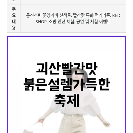
주
요
동진천변 꽃양귀비 산책로, 빨간맛 특화 먹거리존, RED
내
SHOP, 소방 안전 체험, 공연 및 체험 이벤트
용