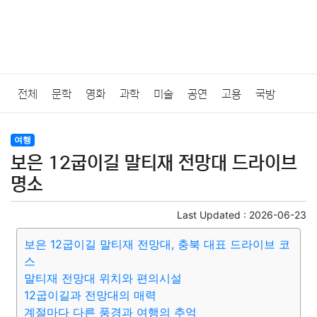
전체
문학
영화
과학
미술
공연
고용
국방
법률
음악
드라마
보험
연예인
만화
환경
보건
여행
보은 12굽이길 말티재 전망대 드라이브
질병
가요
방송
일상
주식
암호화폐
블록체인
명소
결혼
육아
반려동물
패션
미용
증권
인테리어
Last Updated :
2026-06-23
보은 12굽이길 말티재 전망대, 충북 대표 드라이브 코
요리
상품리뷰
원예
금융
게임
스포츠
사진
스
말티재 전망대 위치와 편의시설
대출
자동차
취미
여행
맛집
IT
컴퓨터
기술
12굽이길과 전망대의 매력
계절마다 다른 풍경과 여행의 추억