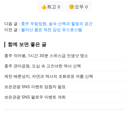
👍최고
😗오우
0
0
다음 글 :
충주 우림정원, 숲속 산책과 힐링의 공간
이전 글 :
월악산 품은 제천 감성 유스호스텔
함께 보면 좋은 글
충주 악어봉, 1시간 30분 스위스급 인생샷 명소
충주 관아공원, 도심 속 고즈넉한 역사 산책
제천 배론성지, 자연과 역사의 조화로운 여름 산책
보은관광 SNS 이벤트 당첨자 발표
보은관광 SNS 팔로우 이벤트 개최