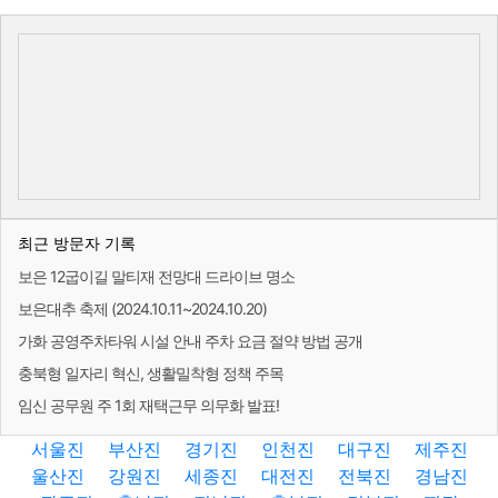
최근 방문자 기록
보은 12굽이길 말티재 전망대 드라이브 명소
보은대추 축제 (2024.10.11~2024.10.20)
가화 공영주차타워 시설 안내 주차 요금 절약 방법 공개
충북형 일자리 혁신, 생활밀착형 정책 주목
임신 공무원 주 1회 재택근무 의무화 발표!
서울진
부산진
경기진
인천진
대구진
제주진
울산진
강원진
세종진
대전진
전북진
경남진