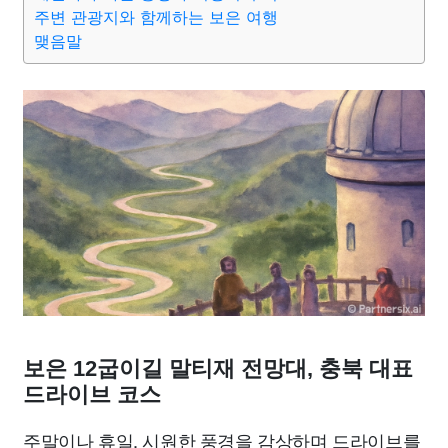
종교
사회
정치
건강
의료
의학
경제
마케팅
주변 관광지와 함께하는 보은 여행
맺음말
부동산
외국어
교육
교통
생활
기타
보은 12굽이길 말티재 전망대, 충북 대표
드라이브 코스
주말이나 휴일, 시원한 풍경을 감상하며 드라이브를