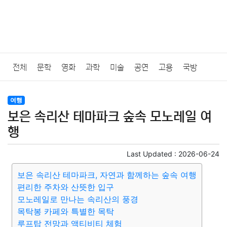
전체
문학
영화
과학
미술
공연
고용
국방
법률
음악
드라마
보험
연예인
만화
환경
보건
여행
보은 속리산 테마파크 숲속 모노레일 여
질병
가요
방송
일상
주식
암호화폐
블록체인
행
결혼
육아
반려동물
패션
미용
증권
인테리어
Last Updated :
2026-06-24
보은 속리산 테마파크, 자연과 함께하는 숲속 여행
요리
상품리뷰
원예
금융
게임
스포츠
사진
편리한 주차와 산뜻한 입구
모노레일로 만나는 속리산의 풍경
대출
자동차
취미
여행
맛집
IT
컴퓨터
기술
목탁봉 카페와 특별한 목탁
루프탑 전망과 액티비티 체험