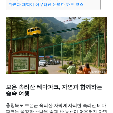
종교
사회
정치
건강
의료
의학
경제
마케팅
자연과 체험이 어우러진 완벽한 하루 코스
부동산
외국어
교육
교통
생활
기타
보은 속리산 테마파크, 자연과 함께하는
숲속 여행
충청북도 보은군 속리산 자락에 자리한 속리산 테마
파크는 울창한 소나무 숲과 산 능선이 어우러진 자연