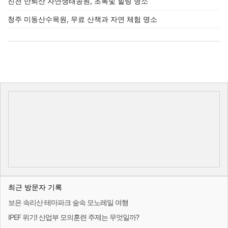
진천 만뢰산 자연생태공원, 초록빛 힐링 명소
청주 미동산수목원, 무료 산책과 자연 체험 명소
최근 방문자 기록
보은 속리산 테마파크 숲속 모노레일 여행
IPEF 위기! 산업부 모의훈련 주제는 무엇일까?