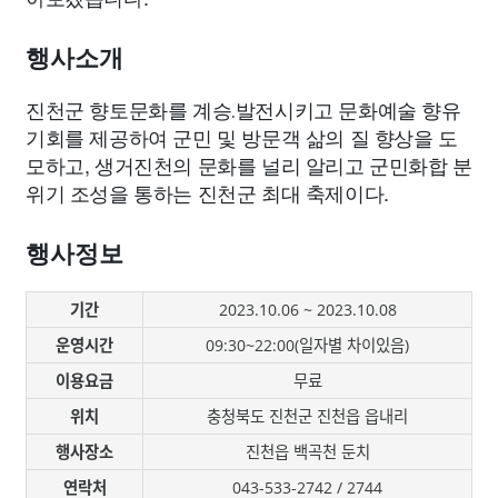
종교
사회
정치
건강
의료
의학
경제
마케팅
행사소개
부동산
외국어
교육
교통
생활
기타
진천군 향토문화를 계승․발전시키고 문화예술 향유
기회를 제공하여 군민 및 방문객 삶의 질 향상을 도
모하고, 생거진천의 문화를 널리 알리고 군민화합 분
위기 조성을 통하는 진천군 최대 축제이다.
행사정보
기간
2023.10.06 ~ 2023.10.08
운영시간
09:30~22:00(일자별 차이있음)
이용요금
무료
위치
충청북도 진천군 진천읍 읍내리
행사장소
진천읍 백곡천 둔치
연락처
043-533-2742 / 2744