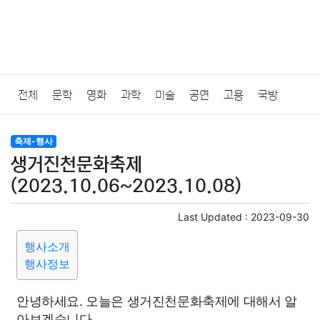
전체
문학
영화
과학
미술
공연
고용
국방
법률
음악
드라마
보험
연예인
만화
환경
보건
축제-행사
생거진천문화축제
질병
가요
방송
일상
주식
암호화폐
블록체인
(2023.10.06~2023.10.08)
결혼
육아
반려동물
패션
미용
증권
인테리어
Last Updated :
2023-09-30
행사소개
요리
상품리뷰
원예
금융
게임
스포츠
사진
행사정보
대출
자동차
취미
여행
맛집
IT
컴퓨터
기술
안녕하세요. 오늘은 생거진천문화축제에 대해서 알
아보겠습니다.