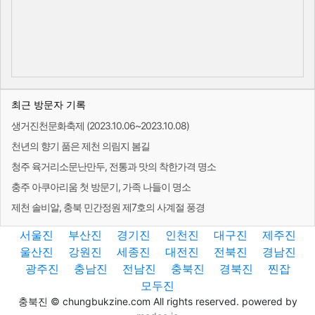
최근 방문자 기록
생거진천문화축제 (2023.10.06~2023.10.08)
천년의 향기 품은 제천 의림지 봄길
청주 육거리소문난만두, 전통과 맛의 착한가격 명소
충주 아쿠아리움 첫 방문기, 가족 나들이 명소
제천 솔비알, 충북 민간정원 제7호의 사계절 풍경
서울진
부산진
경기진
인천진
대구진
제주진
울산진
강원진
세종진
대전진
전북진
경남진
광주진
충남진
전남진
충북진
경북진
찐잡
모두진
충북진 © chungbukzine.com All rights reserved. powered by