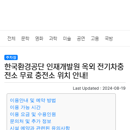
전체
문학
영화
과학
미술
공연
고용
국방
법률
음악
드라마
보험
연예인
만화
환경
보건
주차장
한국환경공단 인재개발원 옥외 전기차충
질병
가요
방송
일상
주식
암호화폐
블록체인
전소 무료 충전소 위치 안내!
결혼
육아
반려동물
패션
미용
증권
인테리어
Last Updated :
2024-08-19
이용안내 및 예약 방법
요리
상품리뷰
원예
금융
게임
스포츠
사진
이용 가능 시간
이용 요금 및 수용인원
대출
자동차
취미
여행
맛집
IT
컴퓨터
기술
문의처 및 추가 정보
시설 예약과 관련된 유의사항