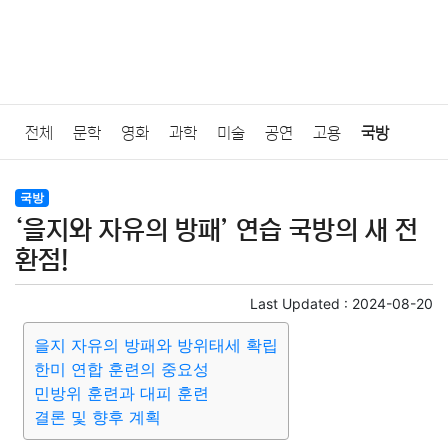
전체
문학
영화
과학
미술
공연
고용
국방
법률
음악
드라마
보험
연예인
만화
환경
보건
국방
‘을지와 자유의 방패’ 연습 국방의 새 전
질병
가요
방송
일상
주식
암호화폐
블록체인
환점!
결혼
육아
반려동물
패션
미용
증권
인테리어
Last Updated :
2024-08-20
을지 자유의 방패와 방위태세 확립
요리
상품리뷰
원예
금융
게임
스포츠
사진
한미 연합 훈련의 중요성
민방위 훈련과 대피 훈련
대출
자동차
취미
여행
맛집
IT
컴퓨터
기술
결론 및 향후 계획