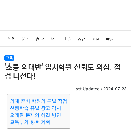
전체
문학
영화
과학
미술
공연
고용
국방
법률
음악
드라마
보험
연예인
만화
환경
보건
교육
'초등 의대반' 입시학원 신뢰도 의심, 점
질병
가요
방송
일상
주식
암호화폐
블록체인
검 나선다!
결혼
육아
반려동물
패션
미용
증권
인테리어
Last Updated :
2024-07-23
의대 준비 학원의 특별 점검
요리
상품리뷰
원예
금융
게임
스포츠
사진
선행학습 유발 광고 감시
오래된 문제와 해결 방안
대출
자동차
취미
여행
맛집
IT
컴퓨터
기술
교육부의 향후 계획