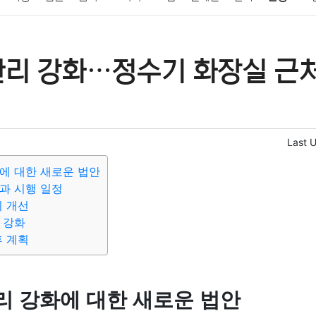
패션
미용
증권
인테리어
요리
상품리뷰
원예
금융
관리 강화…정수기 화장실 근처
정치
건강
의료
의학
경제
마케팅
부동산
외국어
Last 
에 대한 새로운 법안
과 시행 일정
리 개선
 강화
후 계획
리 강화에 대한 새로운 법안