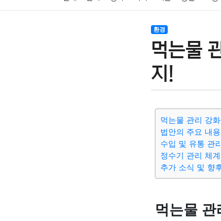
암호화폐
블록체인
결혼
육아
반려동물
환경
먹는물 
여행
맛집
IT
컴퓨터
기술
종교
사회
지!
먹는물 관리 강화
법안의 주요 내용
수입 및 유통 관
정수기 관리 체계
추가 소식 및 향
먹는물 관