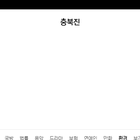
충북진
국방
법률
음악
드라마
보험
연예인
만화
환경
보