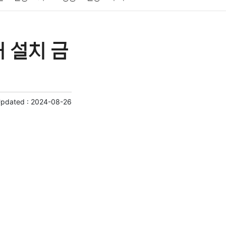
게임
스포츠
사진
대출
자동차
취미
 설치 금
교육
교통
생활
기타
Updated :
2024-08-26