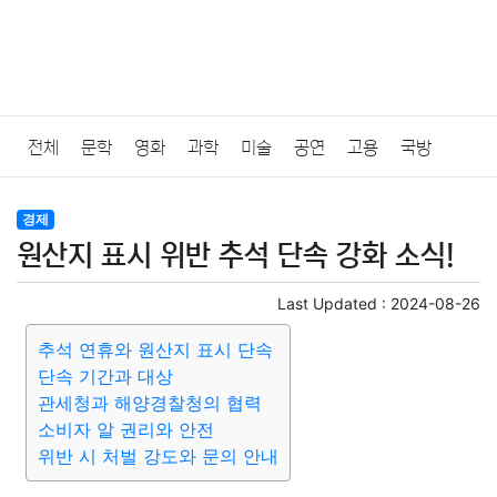
전체
문학
영화
과학
미술
공연
고용
국방
법률
음악
드라마
보험
연예인
만화
환경
보건
경제
원산지 표시 위반 추석 단속 강화 소식!
질병
가요
방송
일상
주식
암호화폐
블록체인
Last Updated :
2024-08-26
결혼
육아
반려동물
패션
미용
증권
인테리어
추석 연휴와 원산지 표시 단속
단속 기간과 대상
요리
상품리뷰
원예
금융
게임
스포츠
사진
관세청과 해양경찰청의 협력
소비자 알 권리와 안전
대출
자동차
취미
여행
맛집
IT
컴퓨터
기술
위반 시 처벌 강도와 문의 안내