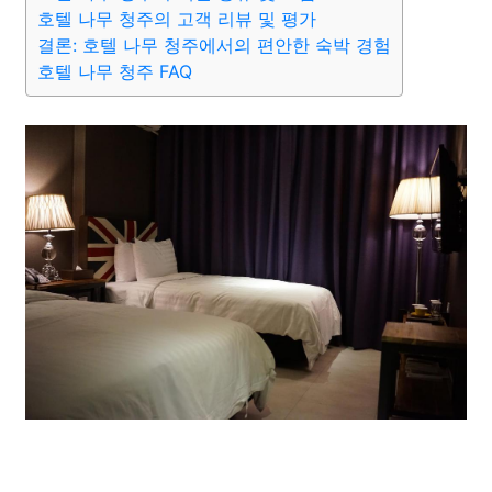
종교
사회
정치
건강
의료
의학
경제
마케팅
호텔 나무 청주의 고객 리뷰 및 평가
결론: 호텔 나무 청주에서의 편안한 숙박 경험
호텔 나무 청주 FAQ
부동산
외국어
교육
교통
생활
기타