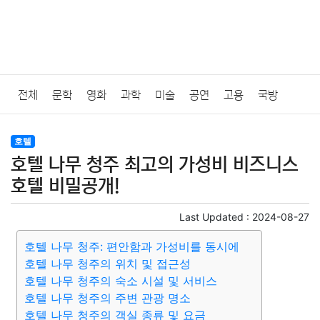
전체
문학
영화
과학
미술
공연
고용
국방
법률
음악
드라마
보험
연예인
만화
환경
보건
호텔
호텔 나무 청주 최고의 가성비 비즈니스
질병
가요
방송
일상
주식
암호화폐
블록체인
호텔 비밀공개!
결혼
육아
반려동물
패션
미용
증권
인테리어
Last Updated :
2024-08-27
호텔 나무 청주: 편안함과 가성비를 동시에
요리
상품리뷰
원예
금융
게임
스포츠
사진
호텔 나무 청주의 위치 및 접근성
호텔 나무 청주의 숙소 시설 및 서비스
대출
자동차
취미
여행
맛집
IT
컴퓨터
기술
호텔 나무 청주의 주변 관광 명소
호텔 나무 청주의 객실 종류 및 요금