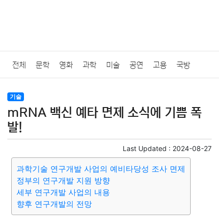
전체
문학
영화
과학
미술
공연
고용
국방
법률
음악
드라마
보험
연예인
만화
환경
보건
기술
mRNA 백신 예타 면제 소식에 기쁨 폭
질병
가요
방송
일상
주식
암호화폐
블록체인
발!
결혼
육아
반려동물
패션
미용
증권
인테리어
Last Updated :
2024-08-27
과학기술 연구개발 사업의 예비타당성 조사 면제
요리
상품리뷰
원예
금융
게임
스포츠
사진
정부의 연구개발 지원 방향
세부 연구개발 사업의 내용
대출
자동차
취미
여행
맛집
IT
컴퓨터
기술
향후 연구개발의 전망