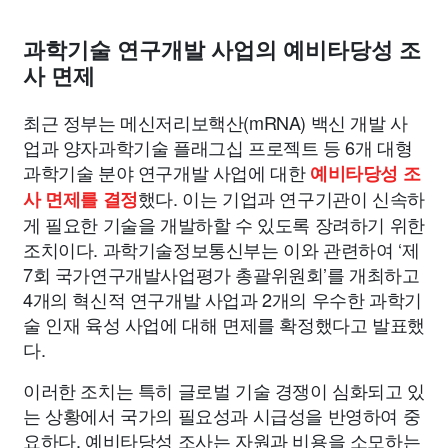
종교
사회
정치
건강
의료
의학
경제
마케팅
과학기술 연구개발 사업의 예비타당성 조
부동산
외국어
교육
교통
생활
기타
사 면제
최근 정부는 메신저리보핵산(mRNA) 백신 개발 사
업과 양자과학기술 플래그십 프로젝트 등 6개 대형
과학기술 분야 연구개발 사업에 대한
예비타당성 조
했다. 이는 기업과 연구기관이 신속하
사 면제를 결정
게 필요한 기술을 개발하할 수 있도록 장려하기 위한
조치이다. 과학기술정보통신부는 이와 관련하여 ‘제
7회 국가연구개발사업평가 총괄위원회’를 개최하고
4개의 혁신적 연구개발 사업과 2개의 우수한 과학기
술 인재 육성 사업에 대해 면제를 확정했다고 발표했
다.
이러한 조치는 특히 글로벌 기술 경쟁이 심화되고 있
는 상황에서 국가의 필요성과 시급성을 반영하여 중
요하다. 예비타당성 조사는 자원과 비용을 소모하는