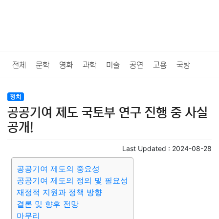
전체
문학
영화
과학
미술
공연
고용
국방
법률
음악
드라마
보험
연예인
만화
환경
보건
정치
공공기여 제도 국토부 연구 진행 중 사실
질병
가요
방송
일상
주식
암호화폐
블록체인
공개!
결혼
육아
반려동물
패션
미용
증권
인테리어
Last Updated :
2024-08-28
공공기여 제도의 중요성
요리
상품리뷰
원예
금융
게임
스포츠
사진
공공기여 제도의 정의 및 필요성
재정적 지원과 정책 방향
대출
자동차
취미
여행
맛집
IT
컴퓨터
기술
결론 및 향후 전망
마무리