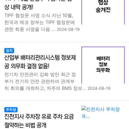
종교
사회
정치
건강
의료
의학
경제
마케팅
상 내막 공개!
TIPF 협정문 서명 소식 지난 10월,
부동산
외국어
교육
교통
생활
기타
한국과 체코 정부는 TIPF 협정문에
관한 최종 서명을 다음 …
2024-08-19
정치
산업부 배터리관리시스템 정보제
공 의무화 결정 없음!
전기차 안전관리 강화 방안 최근 정
부가 전기차 안전 관련하여 관계부
처 회의를 개최하고, 차주의 BMS 정보…
2024-08-19
주차장
진천지사 주차장 유료 주차 요금
절약하는 비법 공개