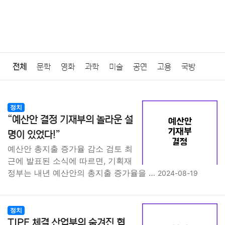
전체
문학
영화
과학
미술
공연
고용
국방
법률
음악
드라마
보험
연예인
만화
환경
보건
정치
“예산안 결정 기재부의 놀라운 설
질병
가요
방송
일상
주식
암호화폐
블록체인
명이 있었다!”
예산안 총지출 증가율 감소 검토 최
결혼
육아
반려동물
패션
미용
증권
인테리어
근에 발표된 소식에 따르면, 기획재
정부는 내년 예산안의 총지출 증가율을 …
2024-08-19
요리
상품리뷰
원예
금융
게임
스포츠
사진
대출
자동차
취미
여행
맛집
IT
컴퓨터
기술
정치
TIPF 체결 산업부의 숨겨진 협