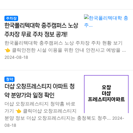
주차장
한국폴리텍대학 충주캠퍼스 노상
주차장 무료 주차 정보 공개!
한국폴리텍대학 충주캠퍼스 노상 주차장 주차 현황 보기
👈 클릭안전한 시설 이용을 위한 안내 안전사고 예방을 …
2024-08-18
청약
더샵 오창프레스티지 아파트 청
약 분양가와 일정 확인
더샵 오창프레스티지 청약홈 바로
가기 👈 클릭더샵 오창프레스티지
분양 정보 더샵 오창프레스티지는 충청북도 청주…
2024-
08-18