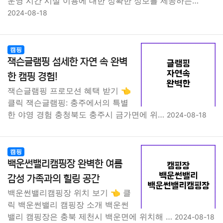
운영 시간 시설 이용에 대한 정확한 정보를 제공하는…
2024-08-18
캠핑
잭슨글램핑 섬세한 자연 속 완벽
한 캠핑 경험!
잭슨글램핑 프로모션 혜택 받기 👈
클릭 잭슨글램핑: 충주에서의 특별
한 야영 경험 충청북도 충주시 금가면에 위…
2024-08-18
캠핑
백운썬밸리캠핑장 완벽한 여름
감성 가족과의 힐링 공간
백운썬밸리캠핑장 위치 보기 👈 클
릭 백운썬밸리 캠핑장 소개 백운썬
밸리 캠핑장은 충북 제천시 백운면에 위치해 …
2024-08-18