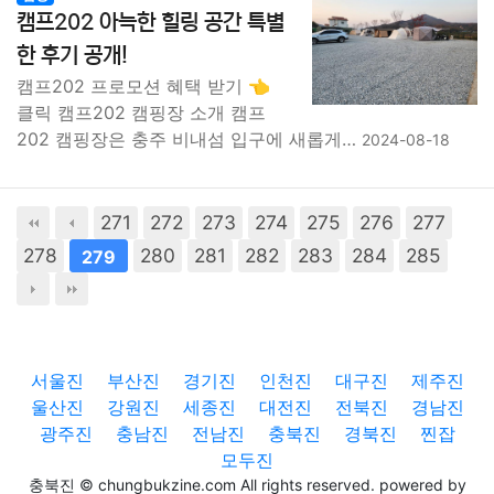
캠프202 아늑한 힐링 공간 특별
한 후기 공개!
캠프202 프로모션 혜택 받기 👈
클릭 캠프202 캠핑장 소개 캠프
202 캠핑장은 충주 비내섬 입구에 새롭게…
2024-08-18
271
272
273
274
275
276
277
278
280
281
282
283
284
285
279
서울진
부산진
경기진
인천진
대구진
제주진
울산진
강원진
세종진
대전진
전북진
경남진
광주진
충남진
전남진
충북진
경북진
찐잡
모두진
충북진 © chungbukzine.com All rights reserved. powered by