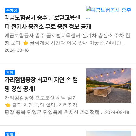
주차장
예금보험공사 충주 글로벌교육센
터 전기차 충전소 무료 충전 정보 공개
예금보험공사 충주 글로벌교육센터 전기차 충전소 주차 현
황 보기 👈 클릭개방 시간과 이용 안내 이곳은 24시간…
2024-08-18
캠핑
가리점캠핑장 최고의 자연 속 캠
핑 경험 공개!
가리점캠핑장 프로모션 혜택 받기
👈 클릭 자연 속의 힐링, 가리점캠
핑장 충북 단양군 단양읍에 위치한 가리점캠…
2024-08-18
캠핑