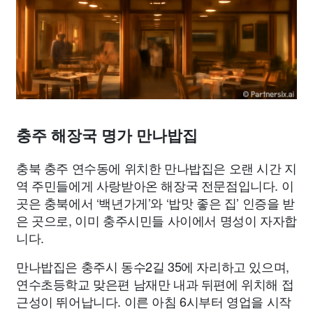
맛집
IT
컴퓨터
기술
종교
사회
정치
건강
의료
의학
경제
마케팅
부동산
외국어
교육
교통
생활
기타
충주 해장국 명가 만나밥집
충북 충주 연수동에 위치한 만나밥집은 오랜 시간 지
역 주민들에게 사랑받아온 해장국 전문점입니다. 이
곳은 충북에서 ‘백년가게’와 ‘밥맛 좋은 집’ 인증을 받
은 곳으로, 이미 충주시민들 사이에서 명성이 자자합
니다.
만나밥집은 충주시 동수2길 35에 자리하고 있으며,
연수초등학교 맞은편 남재만 내과 뒤편에 위치해 접
근성이 뛰어납니다. 이른 아침 6시부터 영업을 시작