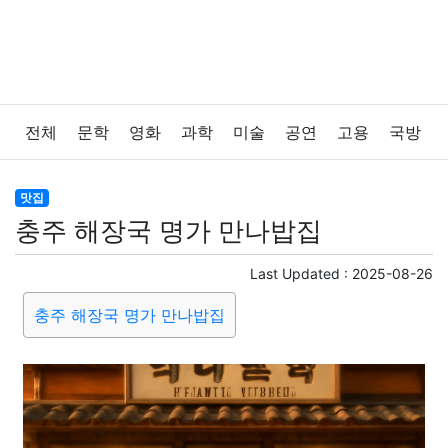
전체
문학
영화
과학
미술
공연
고용
국방
법률
음악
드라마
보험
연예인
만화
환경
맛집
충주 해장국 명가 만나밥집
보건
질병
가요
방송
일상
주식
암호화폐
Last Updated :
2025-08-26
블록체인
결혼
육아
반려동물
패션
미용
충주 해장국 명가 만나밥집
증권
인테리어
요리
상품리뷰
원예
금융
게임
스포츠
사진
대출
자동차
취미
여행