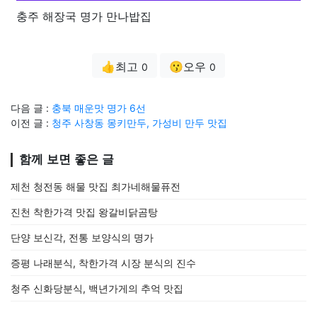
충주 해장국 명가 만나밥집
👍최고
😗오우
0
0
다음 글 :
충북 매운맛 명가 6선
이전 글 :
청주 사창동 몽키만두, 가성비 만두 맛집
함께 보면 좋은 글
제천 청전동 해물 맛집 최가네해물퓨전
진천 착한가격 맛집 왕갈비닭곰탕
단양 보신각, 전통 보양식의 명가
증평 나래분식, 착한가격 시장 분식의 진수
청주 신화당분식, 백년가게의 추억 맛집