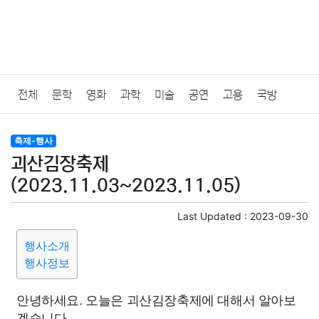
전체
문학
영화
과학
미술
공연
고용
국방
법률
음악
드라마
보험
연예인
만화
환경
보건
축제-행사
괴산김장축제
질병
가요
방송
일상
주식
암호화폐
블록체인
(2023.11.03~2023.11.05)
결혼
육아
반려동물
패션
미용
증권
인테리어
Last Updated :
2023-09-30
행사소개
요리
상품리뷰
원예
금융
게임
스포츠
사진
행사정보
대출
자동차
취미
여행
맛집
IT
컴퓨터
기술
안녕하세요. 오늘은 괴산김장축제에 대해서 알아보
겠습니다.