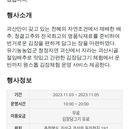
종교
사회
정치
건강
의료
의학
경제
마케팅
행사소개
부동산
외국어
교육
교통
생활
기타
괴산만이 갖고 있는 천혜의 자연조건에서 재배한 배
추, 청결고추와 전국최고의 명품식재료를 준비하여
번거로운 김장을 편하게 담그는 장을 마련하였다.
유기농농업군 청정자연 괴산에서 자라는 괴산시골
절임배추로 맛있고 간편한 김장담그기 체험에서 운
반까지 원스톱 김장체험 운영 서비스 제공한다.
행사정보
기간
2023.11.03 ~ 2023.11.05
운영시간
10:00 ~ 20:00
무료
이용요금
김장담그기 유료
위치
충청북도 괴산군 괴산읍 동진천길 197