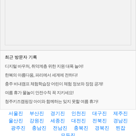
최근 방문자 기록
디지털 바우처, 취약계층 위한 지원 대폭 늘어!
한복의 아름다움, 파리에서 세계에 전하다!
충주 비내캠프 체험학습장 어린이 체험 정보와 장점 공개!
여름 휴가 물놀이 안전수칙 꼭 지키세요!
청주키즈캠핑장 아이와 함께하는 잊지 못할 여름 휴가!
서울진
부산진
경기진
인천진
대구진
제주진
울산진
강원진
세종진
대전진
전북진
경남진
광주진
충남진
전남진
충북진
경북진
찐잡
모두진