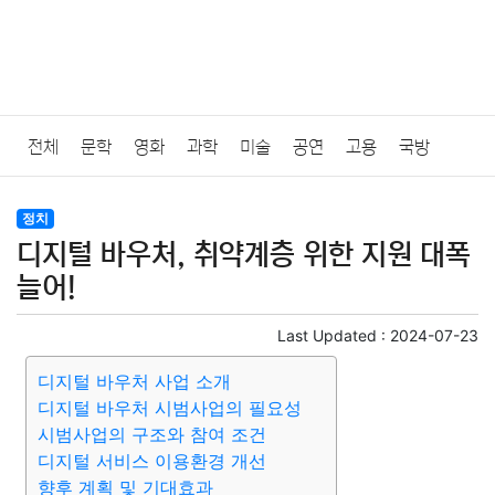
전체
문학
영화
과학
미술
공연
고용
국방
법률
음악
드라마
보험
연예인
만화
환경
보건
정치
디지털 바우처, 취약계층 위한 지원 대폭
질병
가요
방송
일상
주식
암호화폐
블록체인
늘어!
결혼
육아
반려동물
패션
미용
증권
인테리어
Last Updated :
2024-07-23
디지털 바우처 사업 소개
요리
상품리뷰
원예
금융
게임
스포츠
사진
디지털 바우처 시범사업의 필요성
시범사업의 구조와 참여 조건
대출
자동차
취미
여행
맛집
IT
컴퓨터
기술
디지털 서비스 이용환경 개선
향후 계획 및 기대효과