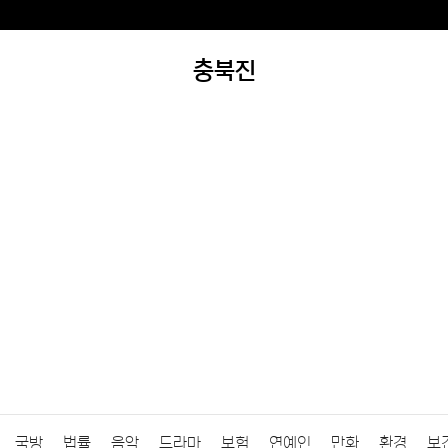
충북진
국방
법률
음악
드라마
보험
연예인
만화
환경
보