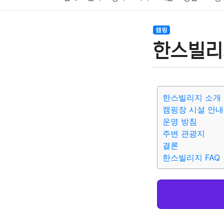
암호화폐
블록체인
결혼
육아
반려동물
캠핑
한스빌리
여행
맛집
IT
컴퓨터
기술
종교
사회
한스빌리지 소개
캠핑장 시설 안내
운영 방침
주변 관광지
결론
한스빌리지 FAQ