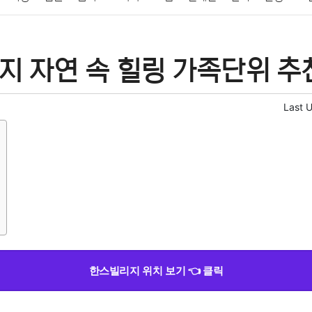
패션
미용
증권
인테리어
요리
상품리뷰
원예
금융
지 자연 속 힐링 가족단위 추
정치
건강
의료
의학
경제
마케팅
부동산
외국어
Last 
한스빌리지 위치 보기 👈 클릭