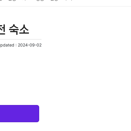
게임
스포츠
사진
대출
자동차
취미
천 숙소
교육
교통
생활
기타
Updated :
2024-09-02