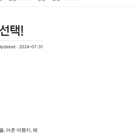
게임
스포츠
사진
대출
자동차
취미
선택!
교육
교통
생활
기타
Updated :
2024-07-31
, 어촌 여행지, 해