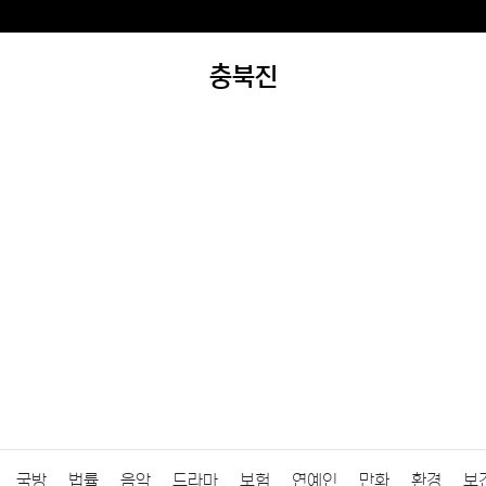
충북진
국방
법률
음악
드라마
보험
연예인
만화
환경
보