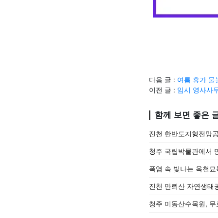
다음 글 :
여름 휴가 물
이전 글 :
임시 영사사무
함께 보면 좋은 
진천 한반도지형전망공
청주 국립박물관에서 
폭염 속 빛나는 옥천묘
진천 만뢰산 자연생태공
청주 미동산수목원, 무