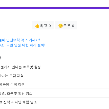
👍최고
😗오우
0
0
놀이 안전수칙 꼭 지키세요!
소, 국민 안전 위한 파리 설치!
글
원에서 만나는 초록빛 힐링
만나는 오감 체험
목공원 수국 향연
원, 초록빛 힐링 명소
료 산책과 자연 체험 명소