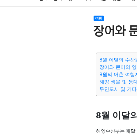
암호화폐
블록체인
결혼
육아
반려동물
여행
장어와 문
여행
맛집
IT
컴퓨터
기술
종교
사회
8월 이달의 수산
장어와 문어의 
8월의 어촌 여행
해양 생물 및 등
무인도서 및 기타
8월 이달
해양수산부는 매달 다