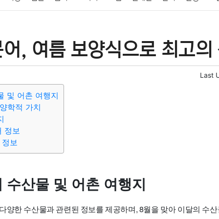
패션
미용
증권
인테리어
요리
상품리뷰
원예
금융
어, 여름 보양식으로 최고의 
정치
건강
의료
의학
경제
마케팅
부동산
외국어
Last 
물 및 어촌 여행지
영양학적 가치
지
대 정보
 정보
의 수산물 및 어촌 여행지
양한 수산물과 관련된 정보를 제공하며, 8월을 맞아 이달의 수산물