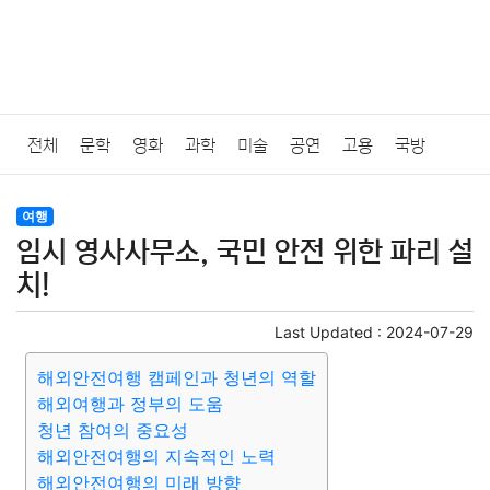
전체
문학
영화
과학
미술
공연
고용
국방
법률
음악
드라마
보험
연예인
만화
환경
보건
여행
임시 영사사무소, 국민 안전 위한 파리 설
질병
가요
방송
일상
주식
암호화폐
블록체인
치!
결혼
육아
반려동물
패션
미용
증권
인테리어
Last Updated :
2024-07-29
해외안전여행 캠페인과 청년의 역할
요리
상품리뷰
원예
금융
게임
스포츠
사진
해외여행과 정부의 도움
청년 참여의 중요성
대출
자동차
취미
여행
맛집
IT
컴퓨터
기술
해외안전여행의 지속적인 노력
해외안전여행의 미래 방향