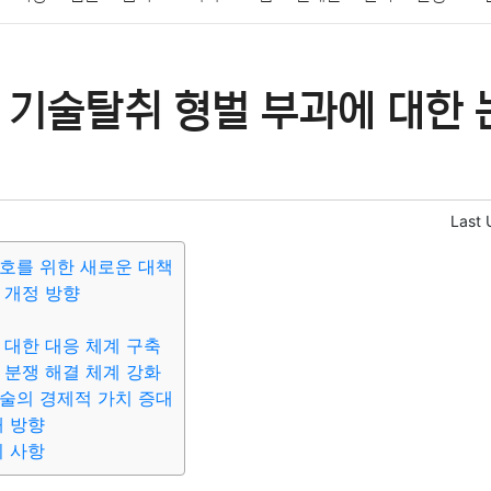
패션
미용
증권
인테리어
요리
상품리뷰
원예
금융
 기술탈취 형벌 부과에 대한 
정치
건강
의료
의학
경제
마케팅
부동산
외국어
Last 
호를 위한 새로운 대책
 개정 방향
 대한 대응 체계 구축
 분쟁 해결 체계 강화
술의 경제적 가치 증대
개 방향
의 사항