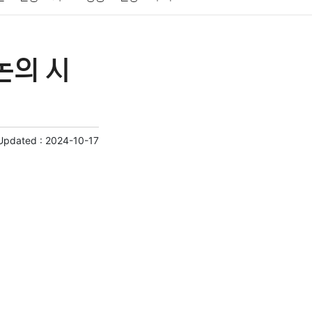
게임
스포츠
사진
대출
자동차
취미
논의 시
교육
교통
생활
기타
Updated :
2024-10-17