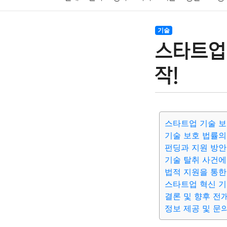
암호화폐
블록체인
결혼
육아
반려동물
기술
스타트업
여행
맛집
IT
컴퓨터
기술
종교
사회
작!
스타트업 기술 보
기술 보호 법률의
펀딩과 지원 방안
기술 탈취 사건에
법적 지원을 통한
스타트업 혁신 기
결론 및 향후 전
정보 제공 및 문