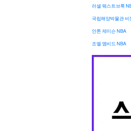
러셀 웨스트브룩 N
국립해양박물관 비
안톤 제미슨 NBA
조엘 엠비드 NBA